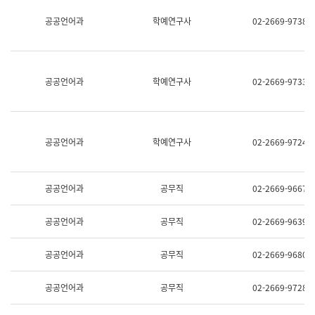
명,
교
공공언어과
학예연구사
02-2669-9738
직
육
위/
연
직
수
급,
과
전
어
공공언어과
학예연구사
02-2669-9733
화,
문
담
연
당
구
업
실
무)
어
공공언어과
학예연구사
02-2669-9724
문
연
구
과
공공언어과
공무직
02-2669-9667
어
문
연
공공언어과
공무직
02-2669-9639
구
과
(사
공공언어과
공무직
02-2669-9680
전
팀)
언
공공언어과
공무직
02-2669-9728
어
정