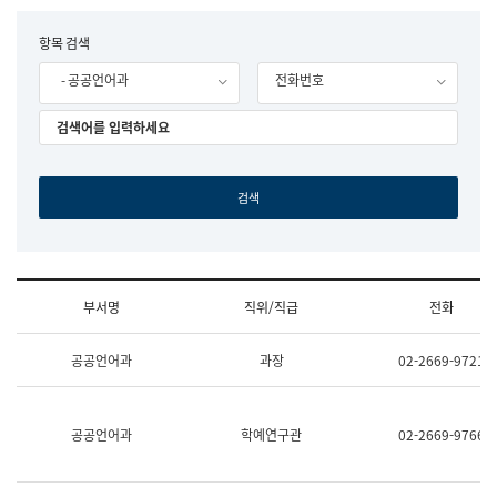
립
국
F
항목 검색
어
o
원
- 공공언어과
전화번호
r
조
m
직
도
국
어
원
원
장
기
획
연
수
부서명
직위/직급
전화
부
기
조
획
공공언어과
과장
02-2669-9721
직
운
및
영
업
과
무
공
공공언어과
학예연구관
02-2669-9766
소
공
개
언
(부
어
서
과