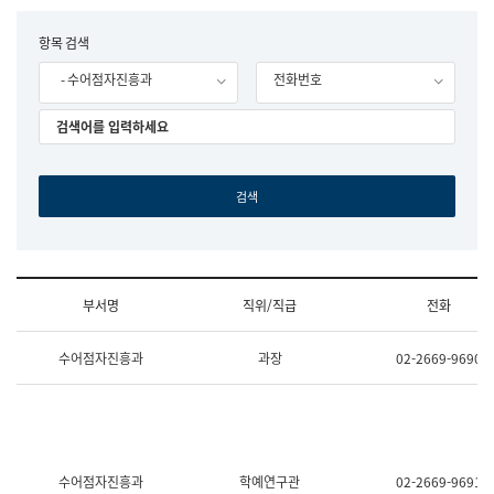
립
국
F
항목 검색
어
o
원
- 수어점자진흥과
전화번호
r
조
m
직
도
국
어
원
원
장
기
획
연
수
부서명
직위/직급
전화
부
기
조
획
수어점자진흥과
과장
02-2669-9690
직
운
및
영
업
과
무
공
소
공
개
언
(부
어
수어점자진흥과
학예연구관
02-2669-9691
서
과