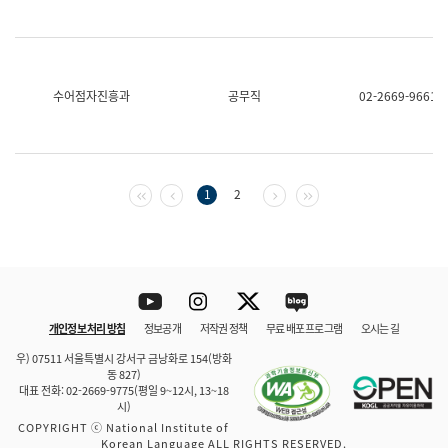
수어점자진흥과
공무직
02-2669-9661
첫 페이지
이전 페이지
다음 페이지
마지막 페이지
1
2
Youtube
Instagram
Twitter
blog
개인정보 처리 방침
정보공개
저작권 정책
무료 배포 프로그램
오시는 길
바로 가기
문체부와 소속기관
우) 07511 서울특별시 강서구 금낭화로 154(방화
동 827)
대표 전화: 02-2669-9775(평일 9~12시, 13~18
시)
COPYRIGHT ⓒ National Institute of
Korean Language ALL RIGHTS RESERVED.