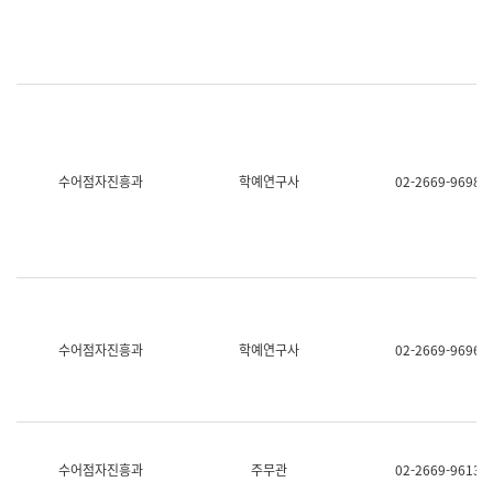
명,
교
직
육
위/
연
직
수
급,
과
전
어
화,
문
담
연
당
구
수어점자진흥과
학예연구사
02-2669-9698
업
실
무)
어
문
연
구
과
어
문
연
수어점자진흥과
학예연구사
02-2669-9696
구
과
(사
전
팀)
언
어
수어점자진흥과
주무관
02-2669-9613
정