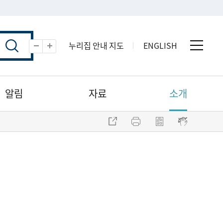
누리집 안내 지도
ENGLISH
전체 
축소
확대
알림
자료
소개
주소 복사
프린트
점자파일 내려받기
점자뷰어 보