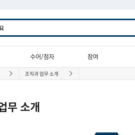
수어/점자
참여
조직과 업무 소개
바로가기
바로가기
업무 소개