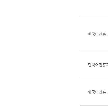
실
어
문
연
구
과
한국어진흥
어
문
연
구
과
한국어진흥
(사
전
팀)
언
어
한국어진흥
정
보
과