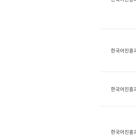
(부
획
서
운
명,
영
직
과
위/
공
직
공
급,
언
한국어진흥
전
어
화,
과
담
교
당
육
업
연
한국어진흥
무)
수
과
어
문
연
구
한국어진흥