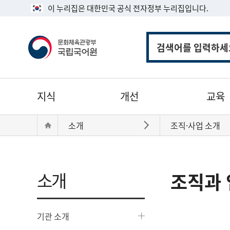
이 누리집은 대한민국 공식 전자정부 누리집입니다.
통
합
검
색
주
지식
개선
교육
메
뉴
현
Home
소개
조직·사업 소개
바로가기
재
위
치:
소개
조직과 
기관 소개