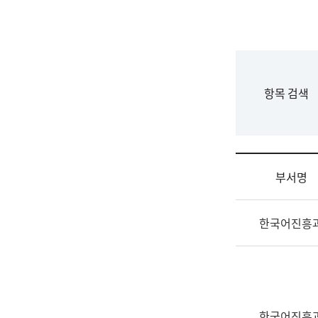
국
립
국
어
원
F
항목 검색
조
o
직
r
도
m
국
어
부서명
원
원
조
장
한국어진흥
직
기
및
획
업
연
무
수
소
부
개
기
한국어진흥