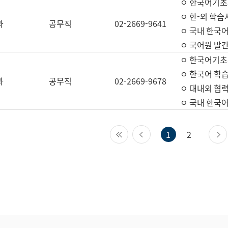
ㅇ 한국어기초
ㅇ 한-외 학습
과
공무직
02-2669-9641
ㅇ 국내 한국
ㅇ 국어원 발간
ㅇ 한국어기초
ㅇ 한국어 학
과
공무직
02-2669-9678
ㅇ 대내외 협력
ㅇ 국내 한국
첫 페이지
이전 페이지
1
2