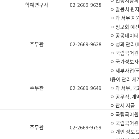
ㅇ 인공지능의
학예연구사
02-2669-9638
ㅇ 말뭉치 원자
ㅇ 과 서무 지
ㅇ 정보화 예산
ㅇ 공공데이터 
주무관
02-2669-9628
ㅇ 성과 관리(
ㅇ 국립국어원
ㅇ 국가정보자
ㅇ 세부사업(
(용어 관리 체
주무관
02-2669-9649
ㅇ 과 서무, 
ㅇ 공무직, 계
ㅇ 관서 지급
ㅇ 국립국어원
ㅇ 국립국어원
주무관
02-2669-9759
ㅇ 개인 정보 