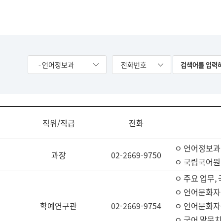
- 언어정보과
전화번호
직위/직급
전화
ㅇ 언어정보과
과장
02-2669-9750
ㅇ 국립국어원
ㅇ 주요 업무,
ㅇ 언어문화자
학예연구관
02-2669-9754
ㅇ 언어문화자
ㅇ 국어 말뭉치