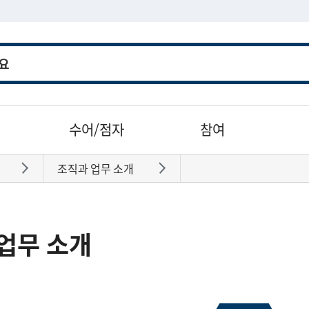
수어/점자
참여
조직과 업무 소개
바로가기
바로가기
업무 소개