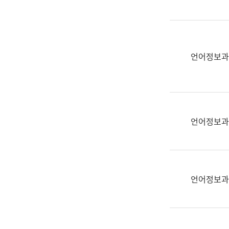
(부
획
서
운
명,
영
직
과
위/
언어정보과
공
직
공
급,
언
전
어
화,
과
담
교
언어정보과
당
육
업
연
무)
수
과
언어정보과
어
문
연
구