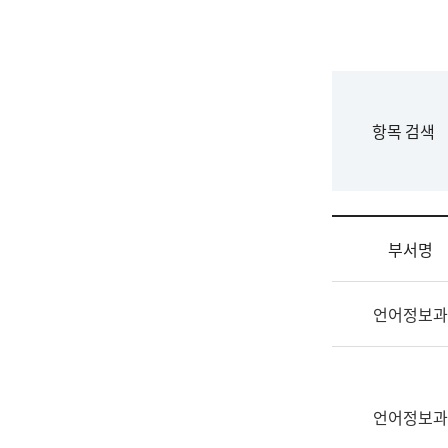
국
립
국
어
원
F
항목 검색
조
o
직
r
도
m
국
어
부서명
원
원
조
장
언어정보과
직
기
및
획
업
연
무
수
소
언어정보과
부
개
기