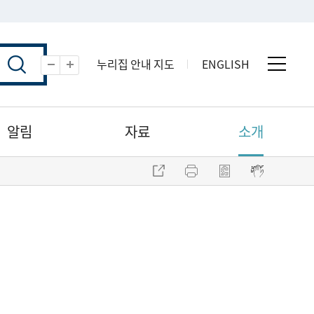
누리집 안내 지도
ENGLISH
전체 
축소
확대
알림
자료
소개
주소 복사
프린트
점자파일 내려받기
점자뷰어 보