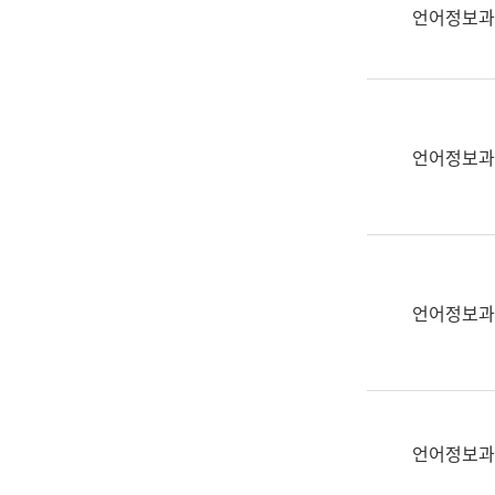
실
언어정보과
어
문
연
구
과
언어정보과
어
문
연
구
과
(사
언어정보과
전
팀)
언
어
정
언어정보과
보
과