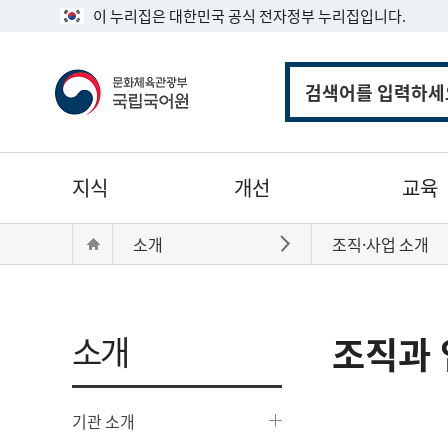
이 누리집은 대한민국 공식 전자정부 누리집입니다.
통
합
검
색
주
지식
개선
교육
메
뉴
현
Home
소개
조직·사업 소개
바로가기
재
위
치:
소개
조직과 
기관 소개