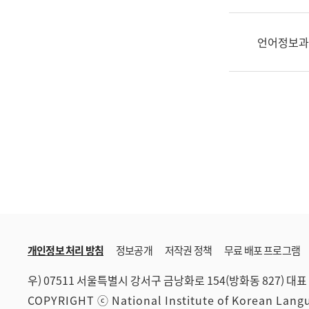
한
국
어
언어정보과
진
흥
과
수
어
점
자
진
흥
과
개인정보 처리 방침
정보공개
저작권 정책
무료 배포 프로그램
우) 07511 서울특별시 강서구 금낭화로 154(방화동 827)
대표 
COPYRIGHT ⓒ National Institute of Korean Lan