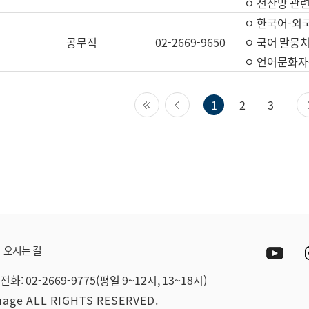
ㅇ 전산망 관련
ㅇ 한국어-외
공무직
02-2669-9650
ㅇ 국어 말뭉치
ㅇ 언어문화자원
첫 페이지
이전 페이지
1
2
3
Yout
오시는 길
전화: 02-2669-9775(평일 9~12시, 13~18시)
guage ALL RIGHTS RESERVED.