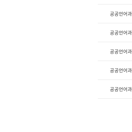
실
어
공공언어과
문
연
구
공공언어과
과
어
문
공공언어과
연
구
공공언어과
과
(사
전
공공언어과
팀)
언
어
정
보
과