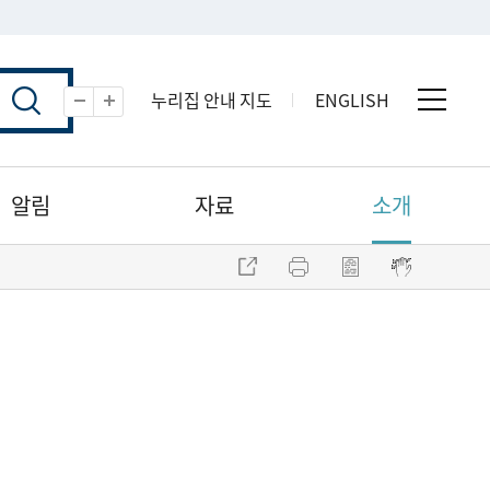
누리집 안내 지도
ENGLISH
전체 
축소
확대
알림
자료
소개
주소 복사
프린트
점자파일 내려받기
점자뷰어 보