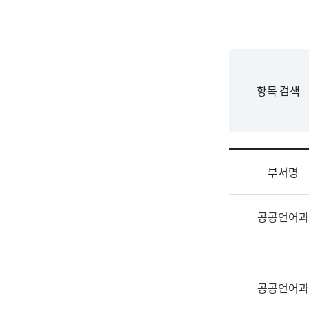
국
립
국
어
원
F
항목 검색
조
o
직
r
도
m
국
어
부서명
원
원
조
장
공공언어과
직
기
및
획
업
연
무
수
소
공공언어과
부
개
기