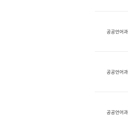
(부
획
서
운
명,
영
직
과
위/
공공언어과
공
직
공
급,
언
전
어
화,
과
담
교
공공언어과
당
육
업
연
무)
수
과
어
문
공공언어과
연
구