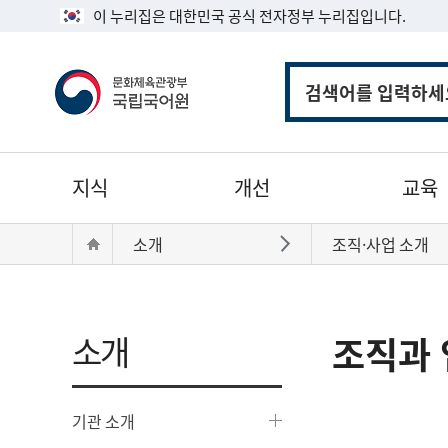
이 누리집은 대한민국 공식 전자정부 누리집입니다.
통
합
검
색
주
지식
개선
교육
메
뉴
현
Home
소개
조직·사업 소개
바로가기
재
위
치:
소개
조직과 
기관 소개