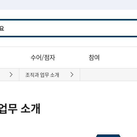
수어/점자
참여
조직과 업무 소개
바로가기
바로가기
업무 소개