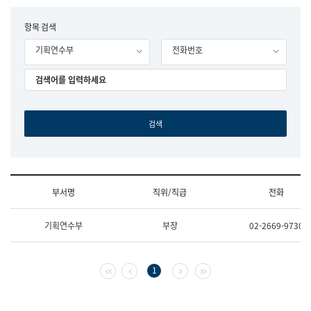
립
국
F
항목 검색
어
o
원
기획연수부
전화번호
r
조
m
직
도
국
어
원
원
장
기
획
연
수
부서명
직위/직급
전화
부
기
조
획
기획연수부
부장
02-2669-9730
직
운
및
영
업
과
무
공
첫 페이지
이전 페이지
다음 페이지
마지막 페이지
1
소
공
개
언
(부
어
서
과