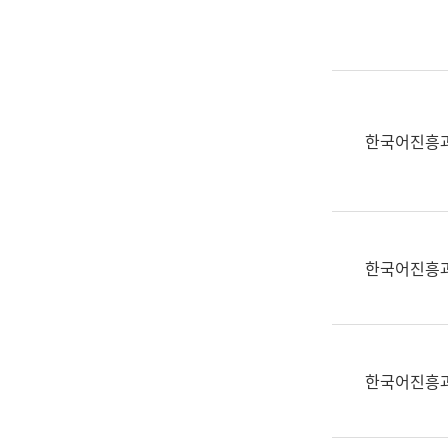
실
어
문
연
구
과
한국어진흥
어
문
연
구
과
한국어진흥
(사
전
팀)
언
어
한국어진흥
정
보
과