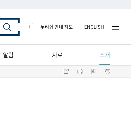
누리집 안내 지도
ENGLISH
전체 
축소
확대
알림
자료
소개
주소 복사
프린트
점자파일 내려받기
점자뷰어 보