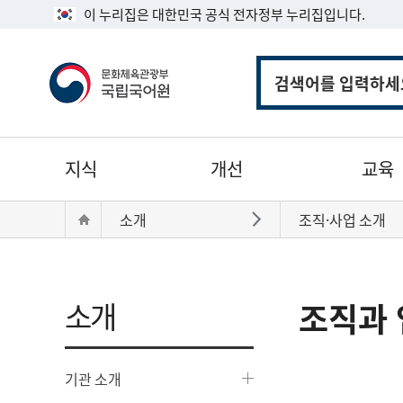
이 누리집은 대한민국 공식 전자정부 누리집입니다.
통
합
검
색
주
지식
개선
교육
메
뉴
현
Home
소개
조직·사업 소개
바로가기
재
위
치:
소개
조직과 
기관 소개