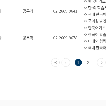
ㅇ 한국어기초
ㅇ 한-외 학습
과
공무직
02-2669-9641
ㅇ 국내 한국
ㅇ 국어원 발간
ㅇ 한국어기초
ㅇ 한국어 학
과
공무직
02-2669-9678
ㅇ 대내외 협력
ㅇ 국내 한국
첫 페이지
이전 페이지
1
2