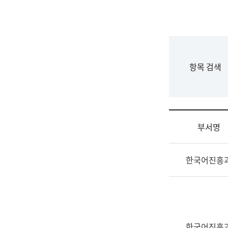
국
립
국
어
원
F
항목 검색
조
o
직
r
도
m
국
어
부서명
원
원
조
장
한국어진흥
직
기
및
획
업
연
무
수
소
부
개
기
한국어진흥