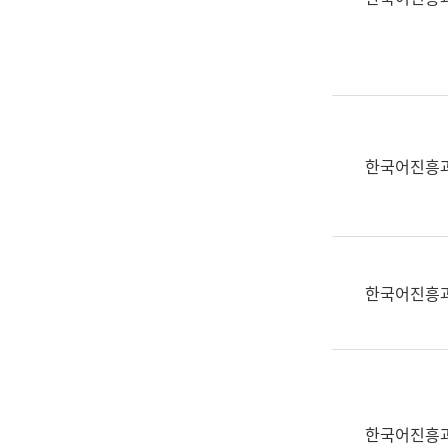
(부
획
서
운
명,
영
직
과
위/
공
직
공
급,
언
한국어진흥
전
어
화,
과
담
교
당
육
업
연
한국어진흥
무)
수
과
어
문
연
구
한국어진흥