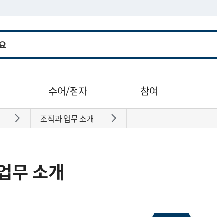
수어/점자
참여
조직과 업무 소개
바로가기
바로가기
업무 소개