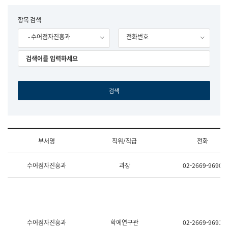
립
국
F
항목 검색
어
o
원
- 수어점자진흥과
전화번호
r
조
m
직
도
국
어
원
원
장
기
획
연
수
부서명
직위/직급
전화
부
기
조
획
수어점자진흥과
과장
02-2669-9690
직
운
및
영
업
과
무
공
소
공
개
언
(부
어
수어점자진흥과
학예연구관
02-2669-9691
서
과