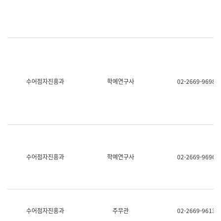
명,
교
직
육
위/
연
직
수
급,
과
전
어
화,
문
담
연
당
구
수어점자진흥과
학예연구사
02-2669-9698
업
실
무)
어
문
연
구
과
어
문
연
수어점자진흥과
학예연구사
02-2669-9696
구
과
(사
전
팀)
언
어
수어점자진흥과
주무관
02-2669-9613
정