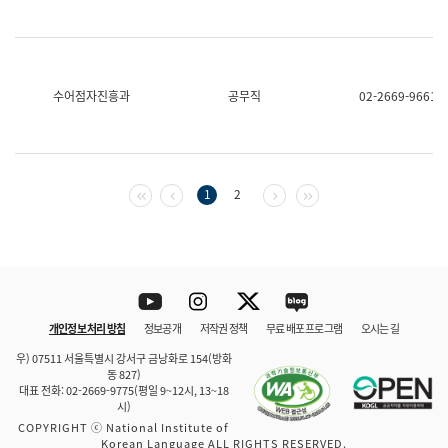
수어점자진흥과
공무직
02-2669-9661
첫 페이지
이전 페이지
다음 페이지
마지막 페이지
1
2
Youtube
Instagram
Twitter
blog
개인정보 처리 방침
정보공개
저작권 정책
무료 배포 프로그램
오시는 길
바로 가기
문체부와 소속기관
우) 07511 서울특별시 강서구 금낭화로 154(방화
동 827)
대표 전화: 02-2669-9775(평일 9~12시, 13~18
시)
COPYRIGHT ⓒ National Institute of
Korean Language ALL RIGHTS RESERVED.