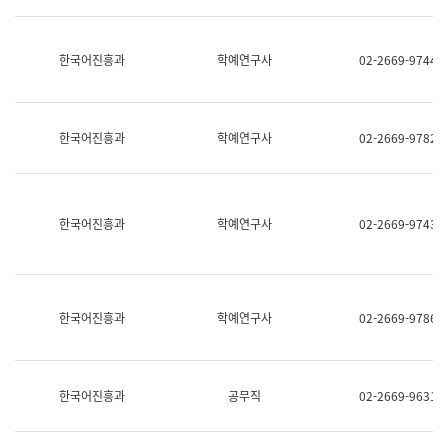
명,
교
직
육
위/
연
한국어진흥과
학예연구사
02-2669-9744
직
수
급,
과
전
어
화,
문
담
연
한국어진흥과
학예연구사
02-2669-9782
당
구
업
실
무)
어
문
연
한국어진흥과
학예연구사
02-2669-9743
구
과
어
문
연
한국어진흥과
학예연구사
02-2669-9786
구
과
(사
전
팀)
한국어진흥과
공무직
02-2669-9631
언
어
정