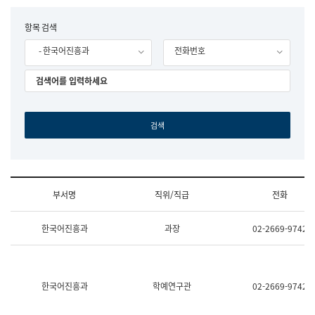
립
국
F
항목 검색
어
o
원
- 한국어진흥과
전화번호
r
조
m
직
도
국
어
원
원
장
기
획
연
수
부서명
직위/직급
전화
부
기
조
획
한국어진흥과
과장
02-2669-9742
직
운
및
영
업
과
무
공
소
공
한국어진흥과
학예연구관
02-2669-9742
개
언
(부
어
서
과