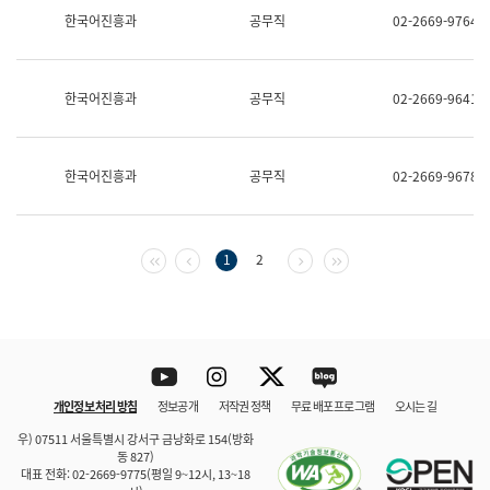
보
한국어진흥과
공무직
02-2669-9764
과
한
국
어
한국어진흥과
공무직
02-2669-9641
진
흥
과
수
한국어진흥과
공무직
02-2669-9678
어
점
자
진
흥
첫 페이지
이전 페이지
다음 페이지
마지막 페이지
1
2
과
Youtube
Instagram
Twitter
blog
개인정보 처리 방침
정보공개
저작권 정책
무료 배포 프로그램
오시는 길
바로 가기
문체부와 소속기관
우) 07511 서울특별시 강서구 금낭화로 154(방화
동 827)
대표 전화: 02-2669-9775(평일 9~12시, 13~18