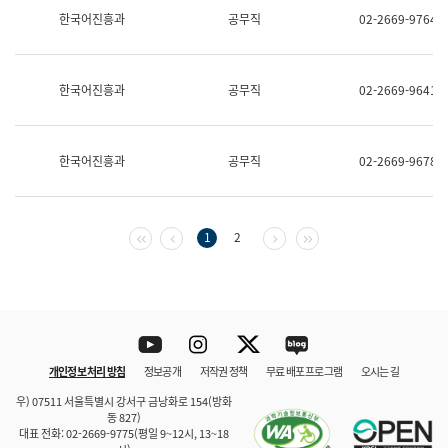
보
한국어진흥과
공무직
02-2669-9764
과
한
국
어
한국어진흥과
공무직
02-2669-9641
진
흥
과
수
한국어진흥과
공무직
02-2669-9678
어
점
자
진
흥
첫 페이지
이전 페이지
다음 페이지
마지막 페이지
1
2
과
Youtube
Instagram
Twitter
blog
개인정보 처리 방침
정보공개
저작권 정책
무료 배포 프로그램
오시는 길
바로 가기
문체부와 소속기관
우) 07511 서울특별시 강서구 금낭화로 154(방화
동 827)
대표 전화: 02-2669-9775(평일 9~12시, 13~18