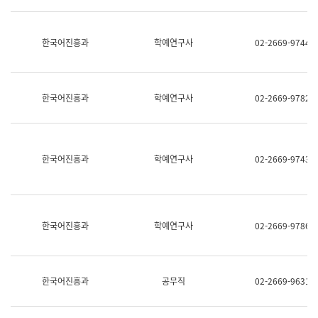
명,
교
직
육
위/
연
한국어진흥과
학예연구사
02-2669-9744
직
수
급,
과
전
어
화,
문
담
연
한국어진흥과
학예연구사
02-2669-9782
당
구
업
실
무)
어
문
연
한국어진흥과
학예연구사
02-2669-9743
구
과
어
문
연
한국어진흥과
학예연구사
02-2669-9786
구
과
(사
전
팀)
한국어진흥과
공무직
02-2669-9631
언
어
정