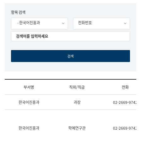
립
국
F
항목 검색
어
o
원
- 한국어진흥과
전화번호
r
조
m
직
도
국
어
원
원
장
기
획
연
수
부서명
직위/직급
전화
부
기
조
획
한국어진흥과
과장
02-2669-9742
직
운
및
영
업
과
무
공
소
공
한국어진흥과
학예연구관
02-2669-9742
개
언
(부
어
서
과