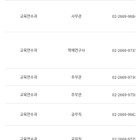
명,
교
직
육
위/
연
교육연수과
사무관
02-2669-9684
직
수
급,
과
전
어
화,
문
담
연
당
구
교육연수과
학예연구사
02-2669-9735
업
실
무)
어
문
연
구
교육연수과
주무관
02-2669-9736
과
어
문
교육연수과
주무관
02-2669-9758
연
구
과
(사
교육연수과
공무직
02-2669-9662
전
팀)
언
어
정
교육연수과
공무직
02-2669-9729