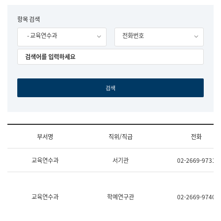
립
국
F
항목 검색
어
o
원
- 교육연수과
전화번호
r
조
m
직
도
국
어
원
원
장
기
획
연
수
부서명
직위/직급
전화
부
기
조
획
교육연수과
서기관
02-2669-9731
직
운
및
영
업
과
무
공
소
공
교육연수과
학예연구관
02-2669-9740
개
언
(부
어
서
과