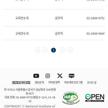
보
과
한
국
교육연수과
공무직
02-2669-9752
어
진
흥
과
교육연수과
공무직
02-2669-9645
수
어
점
자
첫 페이지
이전 페이지
다음 페이지
마지막 페이지
1
진
흥
과
Youtube
Instagram
Twitter
blog
개인정보 처리 방침
정보공개
저작권 정책
무료 배포 프로그램
오시는 길
바로 가기
문체부와 소속기관
우) 07511 서울특별시 강서구 금낭화로 154(방화
동 827)
대표 전화: 02-2669-9775(평일 9~12시, 13~18
시)
COPYRIGHT ⓒ National Institute of