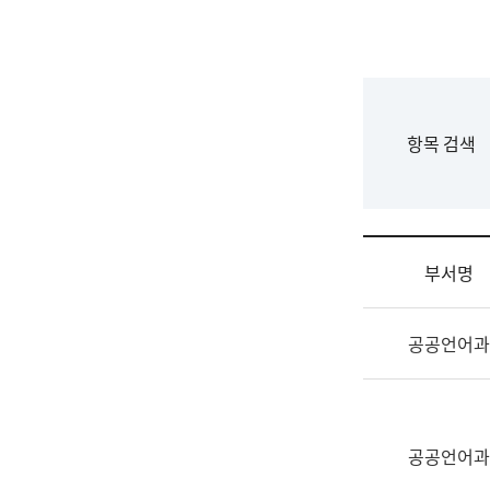
국
립
국
어
원
F
항목 검색
조
o
직
r
도
m
국
어
부서명
원
원
조
장
공공언어과
직
기
및
획
업
연
무
수
소
공공언어과
부
개
기