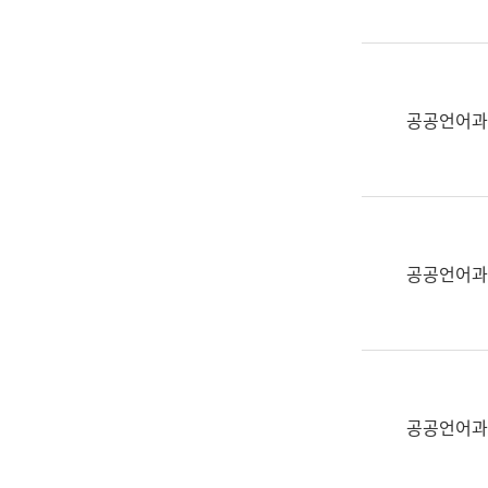
(부
획
서
운
명,
영
직
과
위/
공공언어과
공
직
공
급,
언
전
어
화,
과
담
교
공공언어과
당
육
업
연
무)
수
과
어
문
공공언어과
연
구