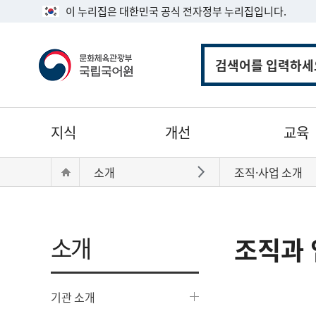
이 누리집은 대한민국 공식 전자정부 누리집입니다.
통
합
검
색
주
지식
개선
교육
메
뉴
현
Home
소개
조직·사업 소개
바로가기
재
위
치:
소개
조직과 
기관 소개