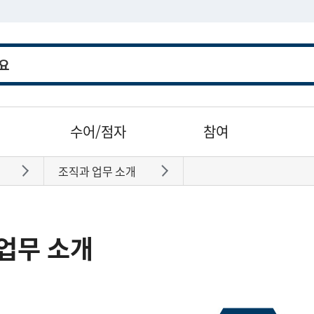
수어/점자
참여
조직과 업무 소개
바로가기
바로가기
업무 소개