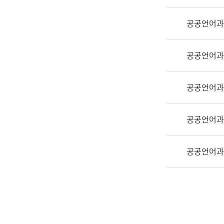
실
어
공공언어과
문
연
구
공공언어과
과
어
문
공공언어과
연
구
공공언어과
과
(사
전
공공언어과
팀)
언
어
정
보
과