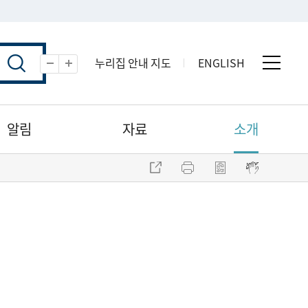
누리집 안내 지도
ENGLISH
전체 
축소
확대
알림
자료
소개
주소 복사
프린트
점자파일 내려받기
점자뷰어 보