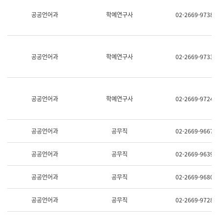
명,
교
공공언어과
학예연구사
02-2669-9738
직
육
위/
연
직
수
급,
과
전
어
공공언어과
학예연구사
02-2669-9733
화,
문
담
연
당
구
업
실
무)
어
공공언어과
학예연구사
02-2669-9724
문
연
구
과
공공언어과
공무직
02-2669-9667
어
문
연
공공언어과
공무직
02-2669-9639
구
과
(사
공공언어과
공무직
02-2669-9680
전
팀)
언
공공언어과
공무직
02-2669-9728
어
정