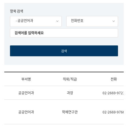
립
국
F
항목 검색
어
o
원
- 공공언어과
전화번호
r
조
m
직
도
국
어
원
원
장
기
획
연
수
부서명
직위/직급
전화
부
기
조
획
공공언어과
과장
02-2669-9721
직
운
및
영
업
과
무
공
공공언어과
학예연구관
02-2669-9766
소
공
개
언
(부
어
서
과