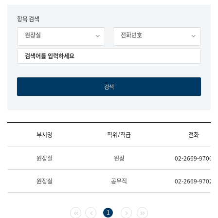
립
국
F
항목 검색
어
o
원
원장실
전화번호
r
조
m
직
도
국
어
원
원
장
기
획
연
수
부서명
직위/직급
전화
부
기
조
획
원장실
원장
02-2669-9700
직
운
및
영
업
과
원장실
공무직
02-2669-9702
무
공
소
공
개
언
(부
어
첫 페이지
이전 페이지
다음 페이지
마지막 페이지
1
서
과