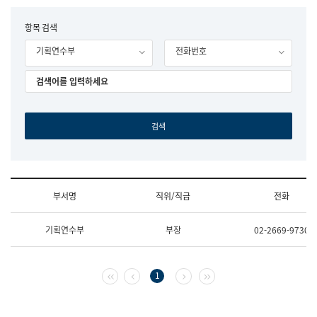
립
국
F
항목 검색
어
o
원
기획연수부
전화번호
r
조
m
직
도
국
어
원
원
장
기
획
연
수
부서명
직위/직급
전화
부
기
조
획
기획연수부
부장
02-2669-9730
직
운
및
영
업
과
무
공
첫 페이지
이전 페이지
다음 페이지
마지막 페이지
1
소
공
개
언
(부
어
서
과