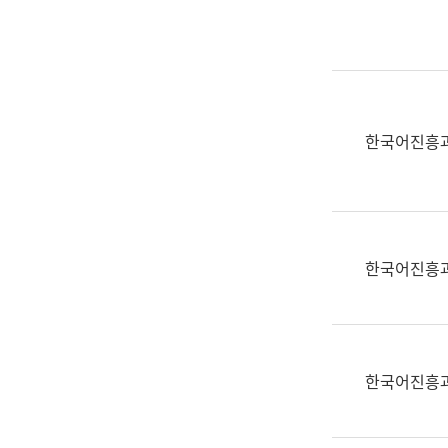
실
어
문
연
구
과
한국어진흥
어
문
연
구
과
한국어진흥
(사
전
팀)
언
어
한국어진흥
정
보
과