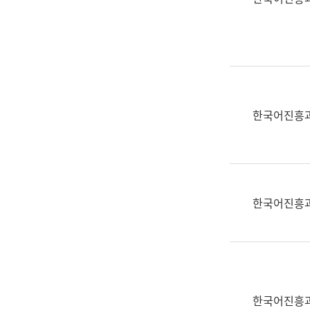
(부
획
서
운
명,
영
직
과
위/
공
직
공
급,
언
한국어진흥
전
어
화,
과
담
교
당
육
업
연
한국어진흥
무)
수
과
어
문
연
구
한국어진흥