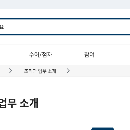
수어/점자
참여
조직과 업무 소개
바로가기
바로가기
업무 소개