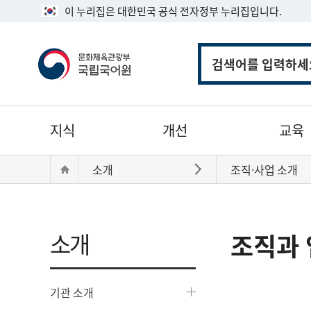
이 누리집은 대한민국 공식 전자정부 누리집입니다.
통
합
검
색
주
지식
개선
교육
메
뉴
현
Home
소개
조직·사업 소개
바로가기
재
위
치:
소개
조직과 
기관 소개