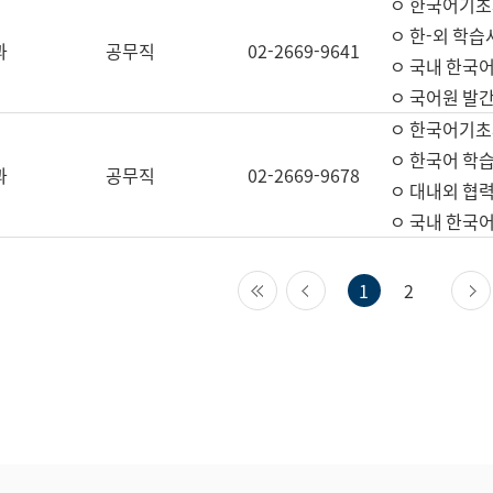
ㅇ 한국어기초
ㅇ 한-외 학습
과
공무직
02-2669-9641
ㅇ 국내 한국
ㅇ 국어원 발간
ㅇ 한국어기초
ㅇ 한국어 학
과
공무직
02-2669-9678
ㅇ 대내외 협력
ㅇ 국내 한국
첫 페이지
이전 페이지
1
2