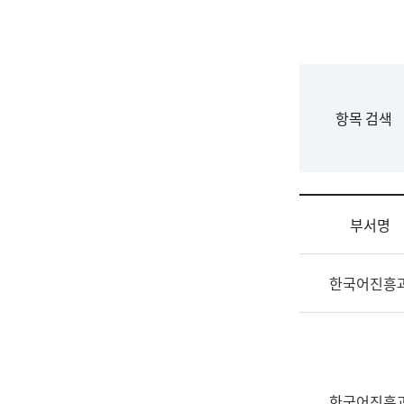
국
립
국
어
원
F
항목 검색
조
o
직
r
도
m
국
어
부서명
원
원
조
장
한국어진흥
직
기
및
획
업
연
무
수
소
부
개
기
한국어진흥