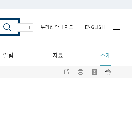
누리집 안내 지도
ENGLISH
전체 
축소
확대
알림
자료
소개
주소 복사
프린트
점자파일 내려받기
점자뷰어 보