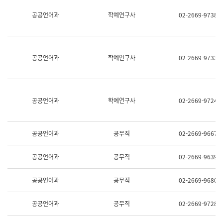
명,
교
공공언어과
학예연구사
02-2669-9738
직
육
위/
연
직
수
급,
과
전
어
공공언어과
학예연구사
02-2669-9733
화,
문
담
연
당
구
업
실
무)
어
공공언어과
학예연구사
02-2669-9724
문
연
구
과
공공언어과
공무직
02-2669-9667
어
문
연
공공언어과
공무직
02-2669-9639
구
과
(사
공공언어과
공무직
02-2669-9680
전
팀)
언
공공언어과
공무직
02-2669-9728
어
정