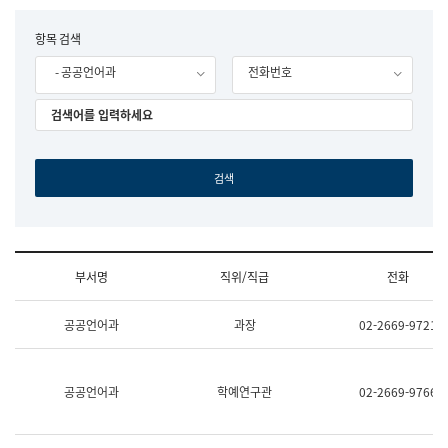
립
국
F
항목 검색
어
o
원
- 공공언어과
전화번호
r
조
m
직
도
국
어
원
원
장
기
획
연
수
부서명
직위/직급
전화
부
기
조
획
공공언어과
과장
02-2669-9721
직
운
및
영
업
과
무
공
공공언어과
학예연구관
02-2669-9766
소
공
개
언
(부
어
서
과