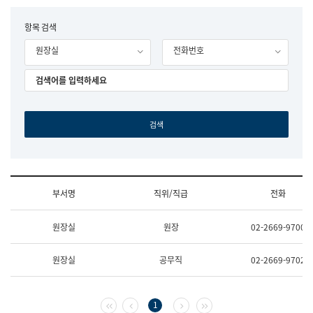
립
국
F
항목 검색
어
o
원
원장실
전화번호
r
조
m
직
도
국
어
원
원
장
기
획
연
수
부서명
직위/직급
전화
부
기
조
획
원장실
원장
02-2669-9700
직
운
및
영
업
과
원장실
공무직
02-2669-9702
무
공
소
공
개
언
(부
어
첫 페이지
이전 페이지
다음 페이지
마지막 페이지
1
서
과