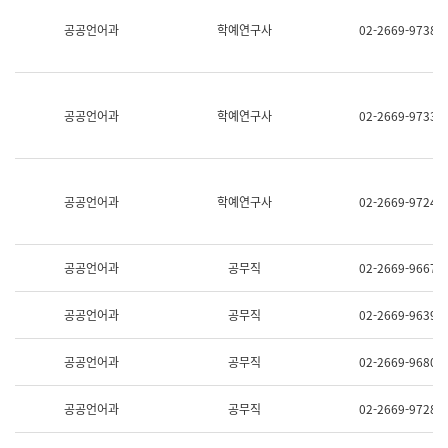
명,
교
공공언어과
학예연구사
02-2669-9738
직
육
위/
연
직
수
급,
과
전
어
공공언어과
학예연구사
02-2669-9733
화,
문
담
연
당
구
업
실
무)
어
공공언어과
학예연구사
02-2669-9724
문
연
구
과
공공언어과
공무직
02-2669-9667
어
문
연
공공언어과
공무직
02-2669-9639
구
과
(사
공공언어과
공무직
02-2669-9680
전
팀)
언
공공언어과
공무직
02-2669-9728
어
정