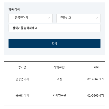
립
국
F
항목 검색
어
o
원
- 공공언어과
전화번호
r
조
m
직
도
국
어
원
원
장
기
획
연
수
부서명
직위/직급
전화
부
기
조
획
공공언어과
과장
02-2669-9721
직
운
및
영
업
과
무
공
공공언어과
학예연구관
02-2669-9766
소
공
개
언
(부
어
서
과