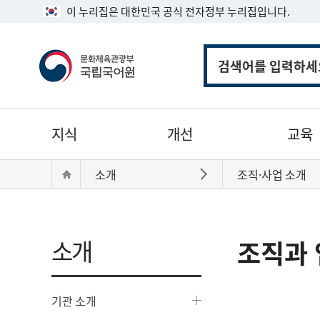
이 누리집은 대한민국 공식 전자정부 누리집입니다.
통
합
검
색
주
지식
개선
교육
메
뉴
현
Home
소개
조직·사업 소개
바로가기
재
위
치:
소개
조직과 
기관 소개