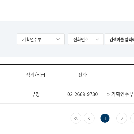
기획연수부
전화번호
직위/직급
전화
부장
02-2669-9730
ㅇ 기획연수부
첫 페이지
이전 페이지
다
1