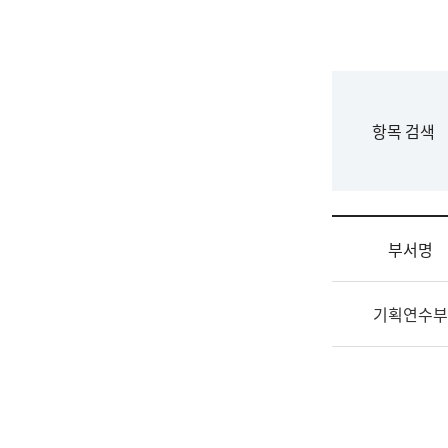
국
립
국
어
원
F
항목 검색
조
o
직
r
도
m
국
어
부서명
원
원
조
장
기획연수부
직
기
및
획
업
연
무
수
소
부
개
기