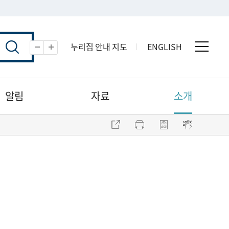
누리집 안내 지도
ENGLISH
전체 
축소
확대
알림
자료
소개
주소 복사
프린트
점자파일 내려받기
점자뷰어 보