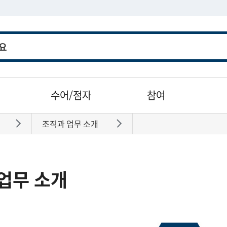
수어/점자
참여
조직과 업무 소개
바로가기
바로가기
업무 소개