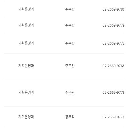
명,
교
직
기획운영과
주무관
02-2669-9780
육
위/
연
직
수
급,
과
기획운영과
주무관
02-2669-9779
전
어
화,
문
담
연
당
기획운영과
주무관
02-2669-9773
구
업
실
무)
어
문
연
기획운영과
주무관
02-2669-9768
구
과
어
문
연
구
기획운영과
주무관
02-2669-9778
과
(사
전
팀)
언
기획운영과
공무직
02-2669-9776
어
정