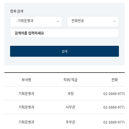
립
국
F
항목 검색
어
o
원
- 기획운영과
전화번호
r
조
m
직
도
국
어
원
원
장
기
획
연
수
부서명
직위/직급
전화
부
기
조
획
기획운영과
과장
02-2669-9770
직
운
및
영
업
과
기획운영과
사무관
02-2669-9772
무
공
소
공
개
언
기획운영과
주무관
02-2669-9774
(부
어
서
과