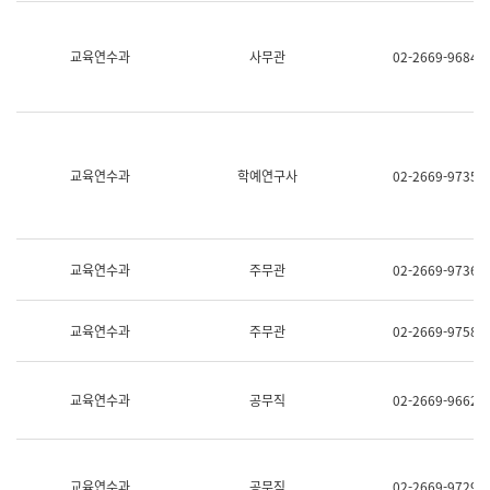
명,
교
직
육
위/
연
교육연수과
사무관
02-2669-9684
직
수
급,
과
전
어
화,
문
담
연
당
구
교육연수과
학예연구사
02-2669-9735
업
실
무)
어
문
연
구
교육연수과
주무관
02-2669-9736
과
어
문
교육연수과
주무관
02-2669-9758
연
구
과
(사
교육연수과
공무직
02-2669-9662
전
팀)
언
어
정
교육연수과
공무직
02-2669-9729