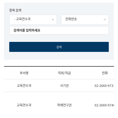
립
국
F
항목 검색
어
o
원
- 교육연수과
전화번호
r
조
m
직
도
국
어
원
원
장
기
획
연
수
부서명
직위/직급
전화
부
기
조
획
교육연수과
서기관
02-2669-9731
직
운
및
영
업
과
무
공
소
공
교육연수과
학예연구관
02-2669-9740
개
언
(부
어
서
과