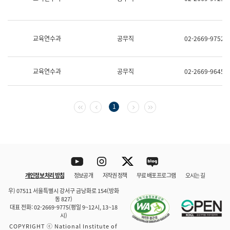
보
과
한
국
교육연수과
공무직
02-2669-9752
어
진
흥
과
교육연수과
공무직
02-2669-9645
수
어
점
자
첫 페이지
이전 페이지
다음 페이지
마지막 페이지
1
진
흥
과
Youtube
Instagram
Twitter
blog
개인정보 처리 방침
정보공개
저작권 정책
무료 배포 프로그램
오시는 길
바로 가기
문체부와 소속기관
우) 07511 서울특별시 강서구 금낭화로 154(방화
동 827)
대표 전화: 02-2669-9775(평일 9~12시, 13~18
시)
COPYRIGHT ⓒ National Institute of