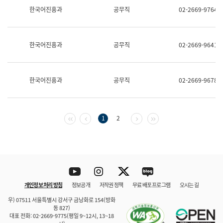
보
한국어진흥과
공무직
02-2669-9764
과
한
국
어
한국어진흥과
공무직
02-2669-9641
진
흥
과
수
한국어진흥과
공무직
02-2669-9678
어
점
자
진
흥
첫 페이지
이전 페이지
다음 페이지
마지막 페이지
1
2
과
Youtube
Instagram
Twitter
blog
개인정보 처리 방침
정보공개
저작권 정책
무료 배포 프로그램
오시는 길
바로 가기
문체부와 소속기관
우) 07511 서울특별시 강서구 금낭화로 154(방화
동 827)
대표 전화: 02-2669-9775(평일 9~12시, 13~18