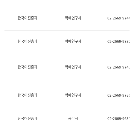
명,
교
직
육
위/
연
한국어진흥과
학예연구사
02-2669-9744
직
수
급,
과
전
어
화,
문
담
연
한국어진흥과
학예연구사
02-2669-9782
당
구
업
실
무)
어
문
연
한국어진흥과
학예연구사
02-2669-9743
구
과
어
문
연
한국어진흥과
학예연구사
02-2669-9786
구
과
(사
전
팀)
한국어진흥과
공무직
02-2669-9631
언
어
정