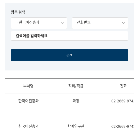
립
국
F
항목 검색
어
o
원
- 한국어진흥과
전화번호
r
조
m
직
도
국
어
원
원
장
기
획
연
수
부서명
직위/직급
전화
부
기
조
획
한국어진흥과
과장
02-2669-9742
직
운
및
영
업
과
무
공
소
공
한국어진흥과
학예연구관
02-2669-9742
개
언
(부
어
서
과