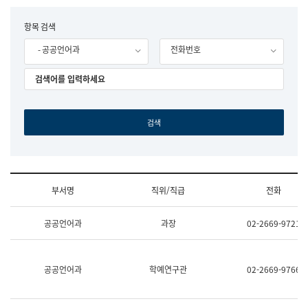
립
국
F
항목 검색
어
o
원
- 공공언어과
전화번호
r
조
m
직
도
국
어
원
원
장
기
획
연
수
부서명
직위/직급
전화
부
기
조
획
공공언어과
과장
02-2669-9721
직
운
및
영
업
과
무
공
공공언어과
학예연구관
02-2669-9766
소
공
개
언
(부
어
서
과