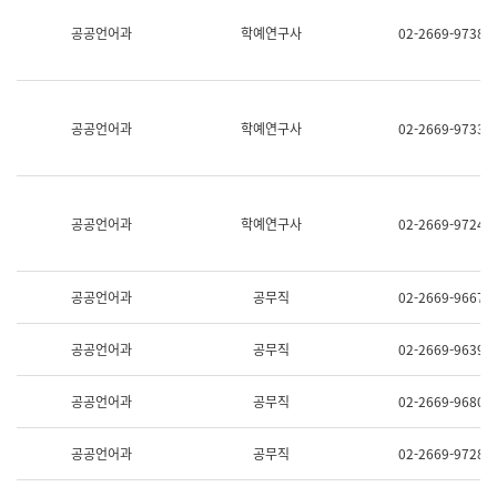
명,
교
공공언어과
학예연구사
02-2669-9738
직
육
위/
연
직
수
급,
과
전
어
공공언어과
학예연구사
02-2669-9733
화,
문
담
연
당
구
업
실
무)
어
공공언어과
학예연구사
02-2669-9724
문
연
구
과
공공언어과
공무직
02-2669-9667
어
문
연
공공언어과
공무직
02-2669-9639
구
과
(사
공공언어과
공무직
02-2669-9680
전
팀)
언
공공언어과
공무직
02-2669-9728
어
정