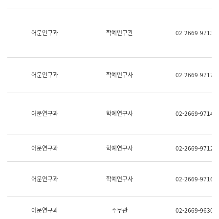
명,
교
직
육
위/
연
직
어문연구과
학예연구관
02-2669-9713
수
급,
과
전
어
화,
문
담
연
당
구
어문연구과
학예연구사
02-2669-9717
업
실
무)
어
문
연
어문연구과
학예연구사
02-2669-9714
구
과
어
문
어문연구과
학예연구사
02-2669-9712
연
구
과
(사
어문연구과
학예연구사
02-2669-9716
전
팀)
언
어
어문연구과
주무관
02-2669-9630
정