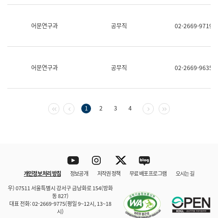
보
과
한
어문연구과
공무직
02-2669-9719
국
어
진
흥
과
어문연구과
공무직
02-2669-9635
수
어
점
자
진
첫 페이지
이전 페이지
다음 페이지
마지막 페이지
1
2
3
4
흥
과
Youtube
Instagram
Twitter
blog
개인정보 처리 방침
정보공개
저작권 정책
무료 배포 프로그램
오시는 길
바로 가기
문체부와 소속기관
우) 07511 서울특별시 강서구 금낭화로 154(방화
동 827)
대표 전화: 02-2669-9775(평일 9~12시, 13~18
시)