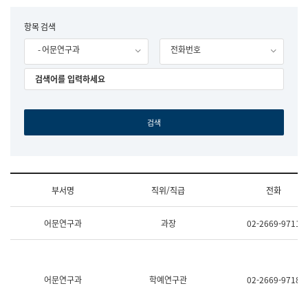
립
국
F
항목 검색
어
o
원
- 어문연구과
전화번호
r
조
m
직
도
국
어
원
원
장
기
획
연
수
부서명
직위/직급
전화
부
기
조
획
어문연구과
과장
02-2669-9711
직
운
및
영
업
과
무
공
소
공
어문연구과
학예연구관
02-2669-9718
개
언
(부
어
서
과