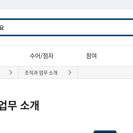
수어/점자
참여
조직과 업무 소개
바로가기
바로가기
업무 소개