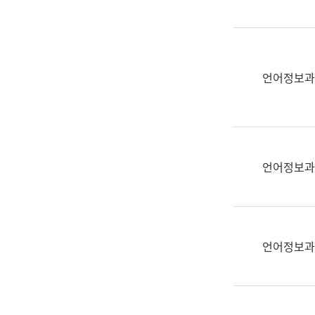
(부
획
서
운
명,
영
직
과
위/
언어정보과
공
직
공
급,
언
전
어
화,
과
담
교
언어정보과
당
육
업
연
무)
수
과
언어정보과
어
문
연
구