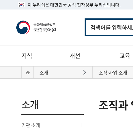
이 누리집은 대한민국 공식 전자정부 누리집입니다.
통
합
검
색
주
지식
개선
교육
메
뉴
현
Home
소개
조직·사업 소개
바로가기
재
위
치:
소개
조직과 
기관 소개