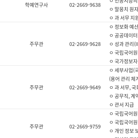
ㅇ 인공지능의
학예연구사
02-2669-9638
ㅇ 말뭉치 원자
ㅇ 과 서무 지
ㅇ 정보화 예산
ㅇ 공공데이터 
주무관
02-2669-9628
ㅇ 성과 관리(
ㅇ 국립국어원
ㅇ 국가정보자
ㅇ 세부사업(
(용어 관리 체
주무관
02-2669-9649
ㅇ 과 서무, 
ㅇ 공무직, 계
ㅇ 관서 지급
ㅇ 국립국어원
ㅇ 국립국어원
주무관
02-2669-9759
ㅇ 개인 정보 