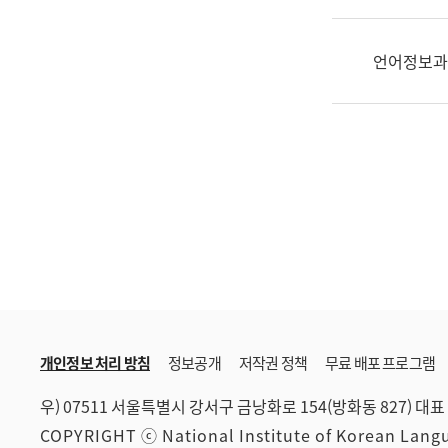
한
국
어
언어정보과
진
흥
과
수
어
점
자
진
흥
과
개인정보 처리 방침
정보공개
저작권 정책
무료 배포 프로그램
우) 07511 서울특별시 강서구 금낭화로 154(방화동 827)
대표 
COPYRIGHT ⓒ National Institute of Korean Lan