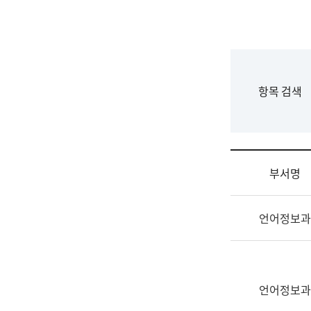
국
립
국
어
원
F
항목 검색
조
o
직
r
도
m
국
어
부서명
원
원
조
장
언어정보과
직
기
및
획
업
연
무
수
소
언어정보과
부
개
기