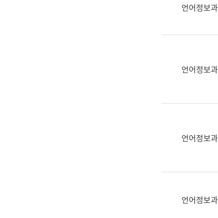
실
언어정보과
어
문
연
구
과
언어정보과
어
문
연
구
과
(사
언어정보과
전
팀)
언
어
정
언어정보과
보
과