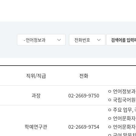
- 언어정보과
전화번호
직위/직급
전화
ㅇ 언어정보과
과장
02-2669-9750
ㅇ 국립국어원
ㅇ 주요 업무,
ㅇ 언어문화자
학예연구관
02-2669-9754
ㅇ 언어문화자
ㅇ 국어 말뭉치