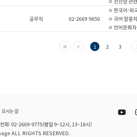
ㅇ 전산망 관련
ㅇ 한국어-외
공무직
02-2669-9650
ㅇ 국어 말뭉치
ㅇ 언어문화자원
첫 페이지
이전 페이지
1
2
3
Yout
오시는 길
전화: 02-2669-9775(평일 9~12시, 13~18시)
guage ALL RIGHTS RESERVED.