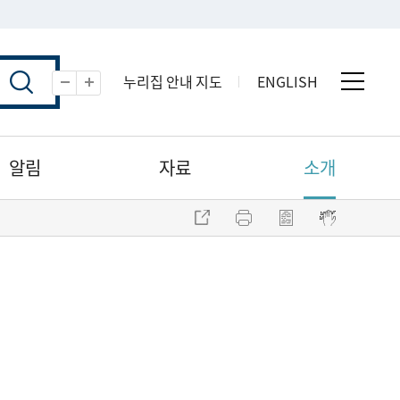
누리집 안내 지도
ENGLISH
전체 
축소
확대
알림
자료
소개
주소 복사
프린트
점자파일 내려받기
점자뷰어 보