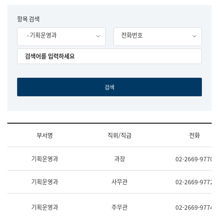
립
국
F
항목 검색
어
o
원
- 기획운영과
전화번호
r
조
m
직
도
국
어
원
원
장
기
획
연
수
부서명
직위/직급
전화
부
기
조
획
기획운영과
과장
02-2669-9770
직
운
및
영
업
과
기획운영과
사무관
02-2669-9772
무
공
소
공
개
언
기획운영과
주무관
02-2669-9774
(부
어
서
과