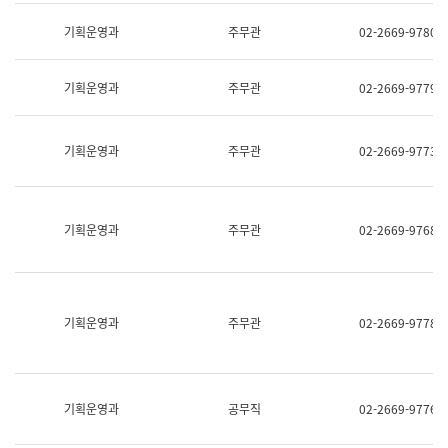
명,
교
직
기획운영과
주무관
02-2669-9780
육
위/
연
직
수
급,
과
기획운영과
주무관
02-2669-9779
전
어
화,
문
담
연
당
기획운영과
주무관
02-2669-9773
구
업
실
무)
어
문
연
기획운영과
주무관
02-2669-9768
구
과
어
문
연
구
기획운영과
주무관
02-2669-9778
과
(사
전
팀)
언
기획운영과
공무직
02-2669-9776
어
정