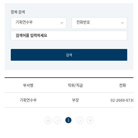
립
국
F
항목 검색
어
o
원
기획연수부
전화번호
r
조
m
직
도
국
어
원
원
장
기
획
연
수
부서명
직위/직급
전화
부
기
조
획
기획연수부
부장
02-2669-9730
직
운
및
영
업
과
무
공
첫 페이지
이전 페이지
다음 페이지
마지막 페이지
1
소
공
개
언
(부
어
서
과