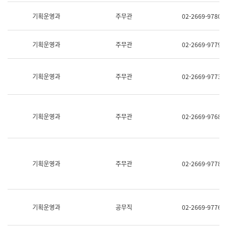
명,
교
직
기획운영과
주무관
02-2669-9780
육
위/
연
직
수
급,
과
기획운영과
주무관
02-2669-9779
전
어
화,
문
담
연
당
기획운영과
주무관
02-2669-9773
구
업
실
무)
어
문
연
기획운영과
주무관
02-2669-9768
구
과
어
문
연
구
기획운영과
주무관
02-2669-9778
과
(사
전
팀)
언
기획운영과
공무직
02-2669-9776
어
정