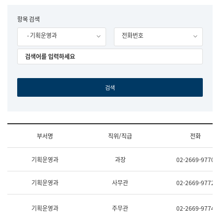
립
국
F
항목 검색
어
o
원
- 기획운영과
전화번호
r
조
m
직
도
국
어
원
원
장
기
획
연
수
부서명
직위/직급
전화
부
기
조
획
기획운영과
과장
02-2669-9770
직
운
및
영
업
과
기획운영과
사무관
02-2669-9772
무
공
소
공
개
언
기획운영과
주무관
02-2669-9774
(부
어
서
과