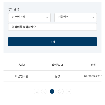
립
국
F
항목 검색
어
o
원
어문연구실
전화번호
r
조
m
직
도
국
어
원
원
장
기
획
연
수
부서명
직위/직급
전화
부
기
조
획
어문연구실
실장
02-2669-9710
직
운
및
영
업
과
무
공
첫 페이지
이전 페이지
다음 페이지
마지막 페이지
1
소
공
개
언
(부
어
서
과