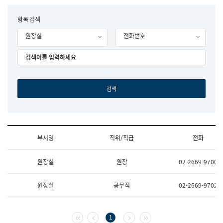
립
국
F
항목 검색
어
o
원
원장실
전화번호
r
조
m
직
도
국
어
원
원
장
기
획
연
수
부서명
직위/직급
전화
부
기
조
획
원장실
원장
02-2669-9700
직
운
및
영
업
과
원장실
공무직
02-2669-9702
무
공
소
공
개
언
(부
어
첫 페이지
이전 페이지
다음 페이지
마지막 페이지
1
서
과