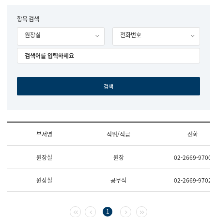
립
국
F
항목 검색
어
o
원
원장실
전화번호
r
조
m
직
도
국
어
원
원
장
기
획
연
수
부서명
직위/직급
전화
부
기
조
획
원장실
원장
02-2669-9700
직
운
및
영
업
과
원장실
공무직
02-2669-9702
무
공
소
공
개
언
(부
어
첫 페이지
이전 페이지
다음 페이지
마지막 페이지
1
서
과