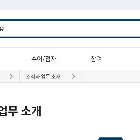
수어/점자
참여
조직과 업무 소개
바로가기
바로가기
업무 소개