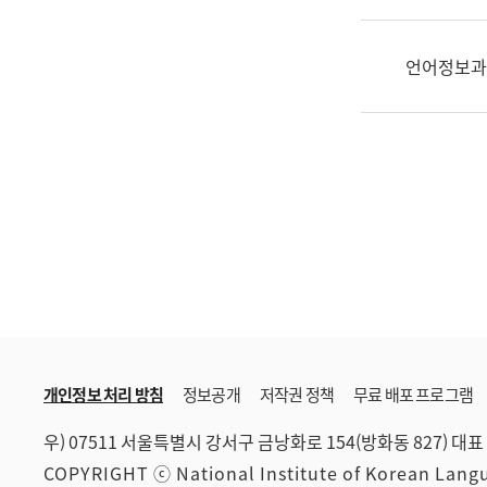
한
국
어
언어정보과
진
흥
과
수
어
점
자
진
흥
과
개인정보 처리 방침
정보공개
저작권 정책
무료 배포 프로그램
우) 07511 서울특별시 강서구 금낭화로 154(방화동 827)
대표 
COPYRIGHT ⓒ National Institute of Korean Lan