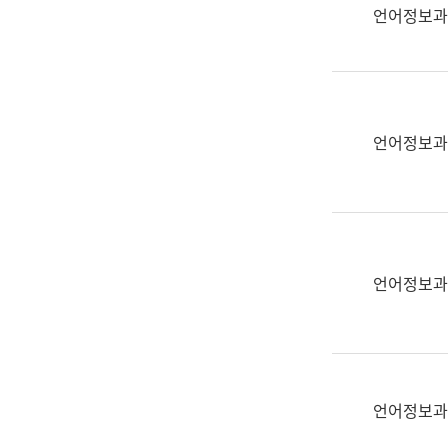
실
언어정보과
어
문
연
구
과
언어정보과
어
문
연
구
과
(사
언어정보과
전
팀)
언
어
정
언어정보과
보
과