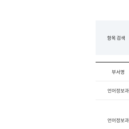
국
립
국
어
원
F
항목 검색
조
o
직
r
도
m
국
어
부서명
원
원
조
장
언어정보과
직
기
및
획
업
연
무
수
소
언어정보과
부
개
기