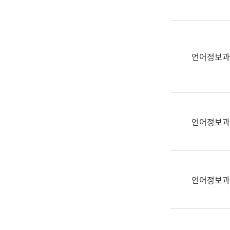
(부
획
서
운
명,
영
직
과
위/
언어정보과
공
직
공
급,
언
전
어
화,
과
담
교
언어정보과
당
육
업
연
무)
수
과
언어정보과
어
문
연
구