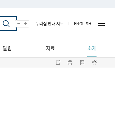
누리집 안내 지도
ENGLISH
전체 
축소
확대
알림
자료
소개
주소 복사
프린트
점자파일 내려받기
점자뷰어 보