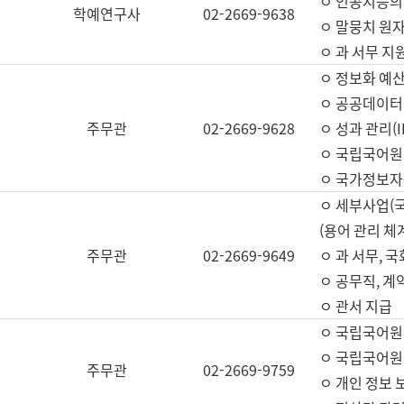
ㅇ 인공지능의
학예연구사
02-2669-9638
ㅇ 말뭉치 원자
ㅇ 과 서무 지
ㅇ 정보화 예산
ㅇ 공공데이터 
주무관
02-2669-9628
ㅇ 성과 관리(
ㅇ 국립국어원
ㅇ 국가정보자
ㅇ 세부사업(
(용어 관리 체
주무관
02-2669-9649
ㅇ 과 서무, 
ㅇ 공무직, 계
ㅇ 관서 지급
ㅇ 국립국어원
ㅇ 국립국어원
주무관
02-2669-9759
ㅇ 개인 정보 