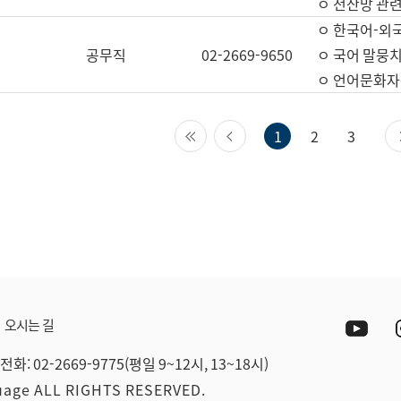
ㅇ 전산망 관련
ㅇ 한국어-외
공무직
02-2669-9650
ㅇ 국어 말뭉치
ㅇ 언어문화자원
첫 페이지
이전 페이지
1
2
3
Yout
오시는 길
전화: 02-2669-9775(평일 9~12시, 13~18시)
guage ALL RIGHTS RESERVED.