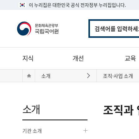
이 누리집은 대한민국 공식 전자정부 누리집입니다.
통
합
검
색
주
지식
개선
교육
메
뉴
현
Home
소개
조직·사업 소개
바로가기
재
위
치:
소개
조직과 
기관 소개