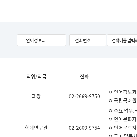
- 언어정보과
전화번호
직위/직급
전화
ㅇ 언어정보과
과장
02-2669-9750
ㅇ 국립국어원
ㅇ 주요 업무,
ㅇ 언어문화자
학예연구관
02-2669-9754
ㅇ 언어문화자
ㅇ 국어 말뭉치