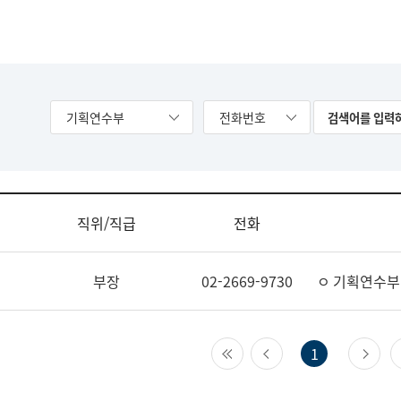
기획연수부
전화번호
직위/직급
전화
부장
02-2669-9730
ㅇ 기획연수부
첫 페이지
이전 페이지
다
1