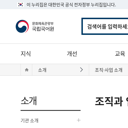
이 누리집은 대한민국 공식 전자정부 누리집입니다.
통
합
검
색
주
지식
개선
교육
메
뉴
현
Home
소개
조직·사업 소개
바로가기
재
위
치:
소개
조직과 
기관 소개