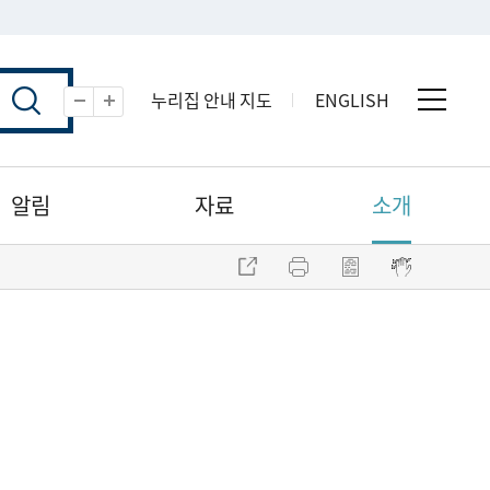
누리집 안내 지도
ENGLISH
전체 
축소
확대
알림
자료
소개
주소 복사
프린트
점자파일 내려받기
점자뷰어 보