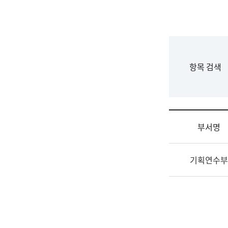
국
립
국
어
원
F
항목 검색
조
o
직
r
도
m
국
어
부서명
원
원
조
장
기획연수부
직
기
및
획
업
연
무
수
소
부
개
기