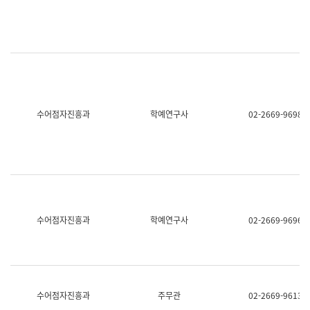
명,
교
직
육
위/
연
직
수
급,
과
전
어
화,
문
담
연
당
구
수어점자진흥과
학예연구사
02-2669-9698
업
실
무)
어
문
연
구
과
어
문
연
수어점자진흥과
학예연구사
02-2669-9696
구
과
(사
전
팀)
언
어
수어점자진흥과
주무관
02-2669-9613
정