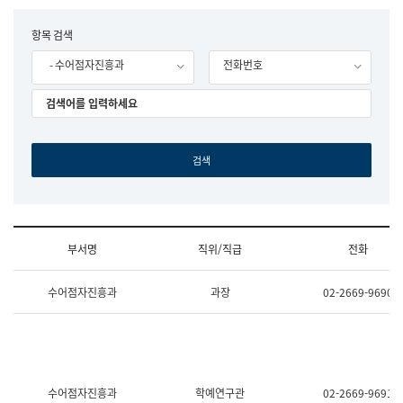
립
국
F
항목 검색
어
o
원
- 수어점자진흥과
전화번호
r
조
m
직
도
국
어
원
원
장
기
획
연
수
부서명
직위/직급
전화
부
기
조
획
수어점자진흥과
과장
02-2669-9690
직
운
및
영
업
과
무
공
소
공
개
언
(부
어
수어점자진흥과
학예연구관
02-2669-9691
서
과