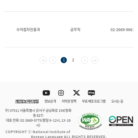
수어점자진흥과
공무직
02-2669-9661
첫 페이지
이전 페이지
다음 페이지
마지막 페이지
1
2
Youtube
Instagram
Twitter
blog
개인정보 처리 방침
정보공개
저작권 정책
무료 배포 프로그램
오시는 길
바로 가기
문체부와 소속기관
우) 07511 서울특별시 강서구 금낭화로 154(방화
동 827)
대표 전화: 02-2669-9775(평일 9~12시, 13~18
시)
COPYRIGHT ⓒ National Institute of
Korean Language ALL RIGHTS RESERVED.