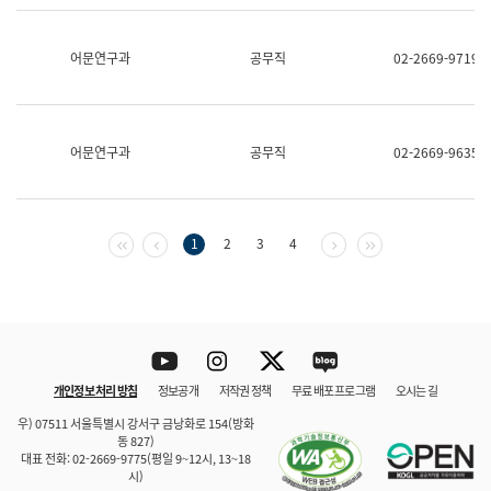
보
과
한
어문연구과
공무직
02-2669-9719
국
어
진
흥
과
어문연구과
공무직
02-2669-9635
수
어
점
자
진
첫 페이지
이전 페이지
다음 페이지
마지막 페이지
1
2
3
4
흥
과
Youtube
Instagram
Twitter
blog
개인정보 처리 방침
정보공개
저작권 정책
무료 배포 프로그램
오시는 길
바로 가기
문체부와 소속기관
우) 07511 서울특별시 강서구 금낭화로 154(방화
동 827)
대표 전화: 02-2669-9775(평일 9~12시, 13~18
시)