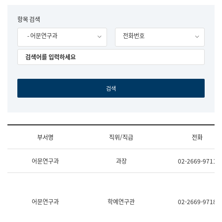
립
국
F
항목 검색
어
o
원
- 어문연구과
전화번호
r
조
m
직
도
국
어
원
원
장
기
획
연
수
부서명
직위/직급
전화
부
기
조
획
어문연구과
과장
02-2669-9711
직
운
및
영
업
과
무
공
소
공
어문연구과
학예연구관
02-2669-9718
개
언
(부
어
서
과