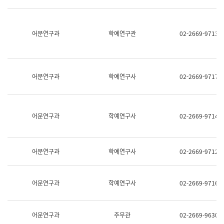
명,
교
직
육
위/
연
직
어문연구과
학예연구관
02-2669-9713
수
급,
과
전
어
화,
문
담
연
당
구
어문연구과
학예연구사
02-2669-9717
업
실
무)
어
문
연
어문연구과
학예연구사
02-2669-9714
구
과
어
문
어문연구과
학예연구사
02-2669-9712
연
구
과
(사
어문연구과
학예연구사
02-2669-9716
전
팀)
언
어
어문연구과
주무관
02-2669-9630
정