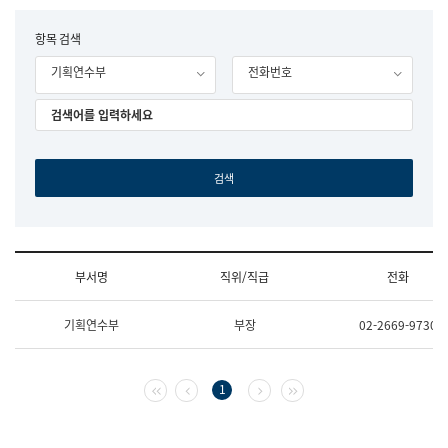
립
국
F
항목 검색
어
o
원
기획연수부
전화번호
r
조
m
직
도
국
어
원
원
장
기
획
연
수
부서명
직위/직급
전화
부
기
조
획
기획연수부
부장
02-2669-9730
직
운
및
영
업
과
무
공
첫 페이지
이전 페이지
다음 페이지
마지막 페이지
1
소
공
개
언
(부
어
서
과