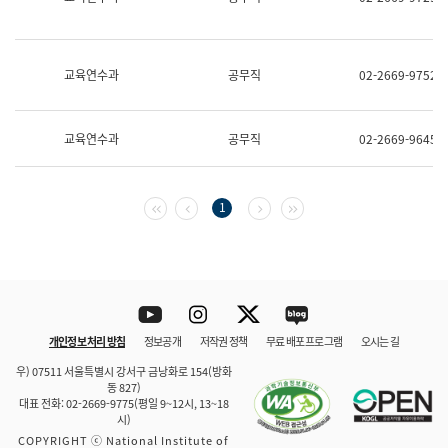
보
과
한
국
교육연수과
공무직
02-2669-9752
어
진
흥
과
교육연수과
공무직
02-2669-9645
수
어
점
자
첫 페이지
이전 페이지
다음 페이지
마지막 페이지
1
진
흥
과
Youtube
Instagram
Twitter
blog
개인정보 처리 방침
정보공개
저작권 정책
무료 배포 프로그램
오시는 길
바로 가기
문체부와 소속기관
우) 07511 서울특별시 강서구 금낭화로 154(방화
동 827)
대표 전화: 02-2669-9775(평일 9~12시, 13~18
시)
COPYRIGHT ⓒ National Institute of