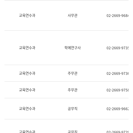
명,
교
직
육
위/
연
교육연수과
사무관
02-2669-9684
직
수
급,
과
전
어
화,
문
담
연
당
구
교육연수과
학예연구사
02-2669-9735
업
실
무)
어
문
연
구
교육연수과
주무관
02-2669-9736
과
어
문
교육연수과
주무관
02-2669-9758
연
구
과
(사
교육연수과
공무직
02-2669-9662
전
팀)
언
어
정
교육연수과
공무직
02-2669-9729