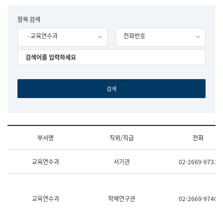
립
국
F
항목 검색
어
o
원
- 교육연수과
전화번호
r
조
m
직
도
국
어
원
원
장
기
획
연
수
부서명
직위/직급
전화
부
기
조
획
교육연수과
서기관
02-2669-9731
직
운
및
영
업
과
무
공
소
공
교육연수과
학예연구관
02-2669-9740
개
언
(부
어
서
과