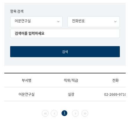
립
국
F
항목 검색
어
o
원
어문연구실
전화번호
r
조
m
직
도
국
어
원
원
장
기
획
연
수
부서명
직위/직급
전화
부
기
조
획
어문연구실
실장
02-2669-9710
직
운
및
영
업
과
무
공
첫 페이지
이전 페이지
다음 페이지
마지막 페이지
1
소
공
개
언
(부
어
서
과