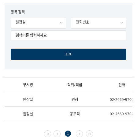
립
국
F
항목 검색
어
o
원
원장실
전화번호
r
조
m
직
도
국
어
원
원
장
기
획
연
수
부서명
직위/직급
전화
부
기
조
획
원장실
원장
02-2669-9700
직
운
및
영
업
과
원장실
공무직
02-2669-9702
무
공
소
공
개
언
(부
어
첫 페이지
이전 페이지
다음 페이지
마지막 페이지
1
서
과