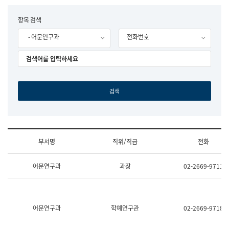
립
국
F
항목 검색
어
o
원
- 어문연구과
전화번호
r
조
m
직
도
국
어
원
원
장
기
획
연
수
부서명
직위/직급
전화
부
기
조
획
어문연구과
과장
02-2669-9711
직
운
및
영
업
과
무
공
소
공
어문연구과
학예연구관
02-2669-9718
개
언
(부
어
서
과