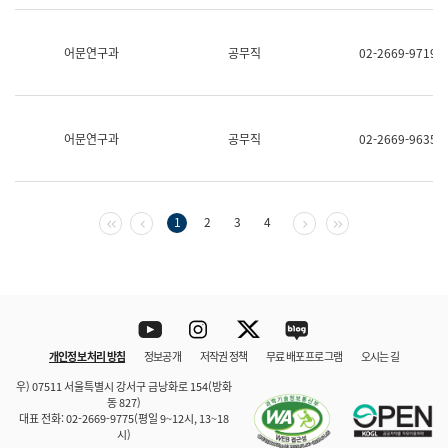
보
과
한
어문연구과
공무직
02-2669-9719
국
어
진
흥
과
어문연구과
공무직
02-2669-9635
수
어
점
자
진
첫 페이지
이전 페이지
다음 페이지
마지막 페이지
1
2
3
4
흥
과
Youtube
Instagram
Twitter
blog
개인정보 처리 방침
정보공개
저작권 정책
무료 배포 프로그램
오시는 길
바로 가기
문체부와 소속기관
우) 07511 서울특별시 강서구 금낭화로 154(방화
동 827)
대표 전화: 02-2669-9775(평일 9~12시, 13~18
시)