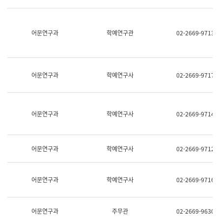
명,
교
직
육
위/
연
직
어문연구과
학예연구관
02-2669-9713
수
급,
과
전
어
화,
문
담
연
당
구
어문연구과
학예연구사
02-2669-9717
업
실
무)
어
문
연
어문연구과
학예연구사
02-2669-9714
구
과
어
문
어문연구과
학예연구사
02-2669-9712
연
구
과
(사
어문연구과
학예연구사
02-2669-9716
전
팀)
언
어
어문연구과
주무관
02-2669-9630
정