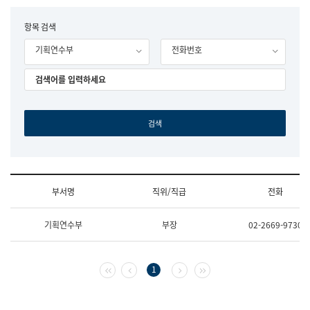
립
국
F
항목 검색
어
o
원
기획연수부
전화번호
r
조
m
직
도
국
어
원
원
장
기
획
연
수
부서명
직위/직급
전화
부
기
조
획
기획연수부
부장
02-2669-9730
직
운
및
영
업
과
무
공
첫 페이지
이전 페이지
다음 페이지
마지막 페이지
1
소
공
개
언
(부
어
서
과