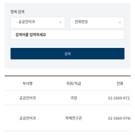
립
국
F
항목 검색
어
o
원
- 공공언어과
전화번호
r
조
m
직
도
국
어
원
원
장
기
획
연
수
부서명
직위/직급
전화
부
기
조
획
공공언어과
과장
02-2669-9721
직
운
및
영
업
과
무
공
공공언어과
학예연구관
02-2669-9766
소
공
개
언
(부
어
서
과