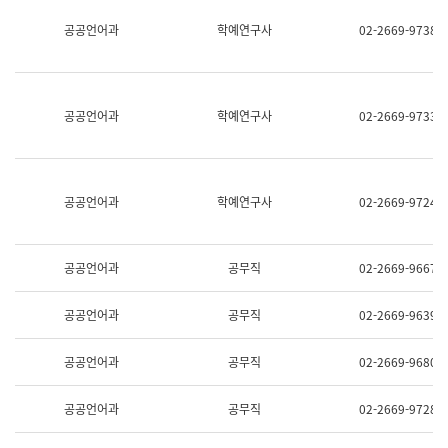
명,
교
공공언어과
학예연구사
02-2669-9738
직
육
위/
연
직
수
급,
과
전
어
공공언어과
학예연구사
02-2669-9733
화,
문
담
연
당
구
업
실
무)
어
공공언어과
학예연구사
02-2669-9724
문
연
구
과
공공언어과
공무직
02-2669-9667
어
문
연
공공언어과
공무직
02-2669-9639
구
과
(사
공공언어과
공무직
02-2669-9680
전
팀)
언
공공언어과
공무직
02-2669-9728
어
정