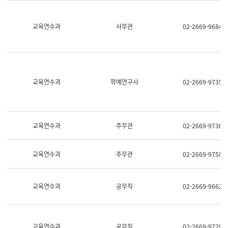
명,
교
직
육
위/
연
교육연수과
사무관
02-2669-9684
직
수
급,
과
전
어
화,
문
담
연
당
구
교육연수과
학예연구사
02-2669-9735
업
실
무)
어
문
연
구
교육연수과
주무관
02-2669-9736
과
어
문
교육연수과
주무관
02-2669-9758
연
구
과
(사
교육연수과
공무직
02-2669-9662
전
팀)
언
어
정
교육연수과
공무직
02-2669-9729