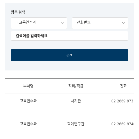
립
국
F
항목 검색
어
o
원
- 교육연수과
전화번호
r
조
m
직
도
국
어
원
원
장
기
획
연
수
부서명
직위/직급
전화
부
기
조
획
교육연수과
서기관
02-2669-9731
직
운
및
영
업
과
무
공
소
공
교육연수과
학예연구관
02-2669-9740
개
언
(부
어
서
과