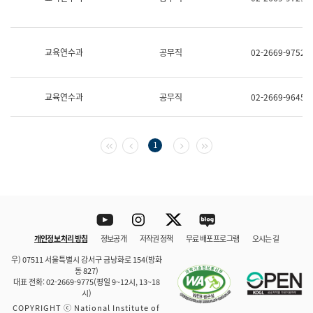
보
과
한
국
교육연수과
공무직
02-2669-9752
어
진
흥
과
교육연수과
공무직
02-2669-9645
수
어
점
자
첫 페이지
이전 페이지
다음 페이지
마지막 페이지
1
진
흥
과
Youtube
Instagram
Twitter
blog
개인정보 처리 방침
정보공개
저작권 정책
무료 배포 프로그램
오시는 길
바로 가기
문체부와 소속기관
우) 07511 서울특별시 강서구 금낭화로 154(방화
동 827)
대표 전화: 02-2669-9775(평일 9~12시, 13~18
시)
COPYRIGHT ⓒ National Institute of