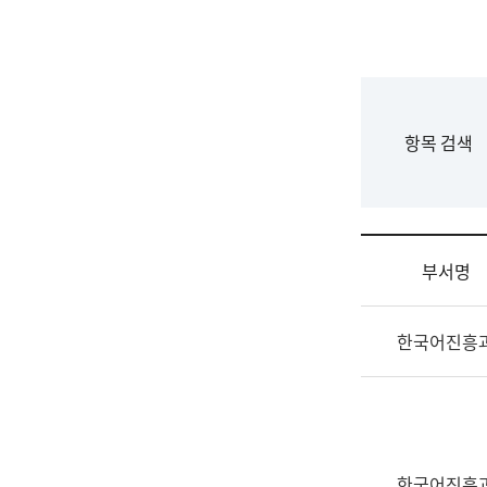
국
립
국
어
원
F
항목 검색
조
o
직
r
도
m
국
어
부서명
원
원
조
장
한국어진흥
직
기
및
획
업
연
무
수
소
부
개
기
한국어진흥