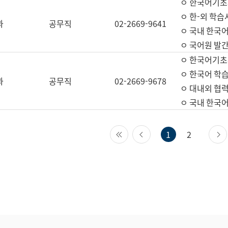
ㅇ 한국어기초
ㅇ 한-외 학습
과
공무직
02-2669-9641
ㅇ 국내 한국
ㅇ 국어원 발간
ㅇ 한국어기초
ㅇ 한국어 학
과
공무직
02-2669-9678
ㅇ 대내외 협력
ㅇ 국내 한국
첫 페이지
이전 페이지
1
2