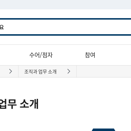
수어/점자
참여
조직과 업무 소개
바로가기
바로가기
업무 소개