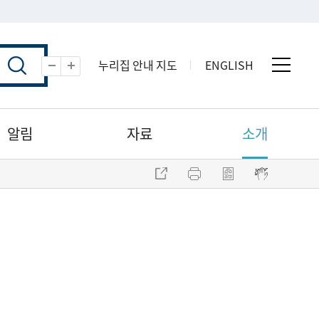
누리집 안내 지도
ENGLISH
전체 
축소
확대
알림
자료
소개
주소 복사
프린트
점자파일 내려받기
점자뷰어 보