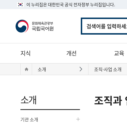
이 누리집은 대한민국 공식 전자정부 누리집입니다.
통
합
검
색
주
지식
개선
교육
메
뉴
현
Home
소개
조직·사업 소개
바로가기
재
위
치:
소개
조직과 
기관 소개