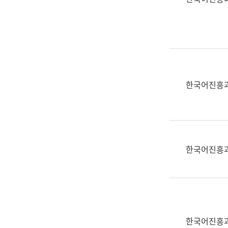
(부
획
서
운
명,
영
직
과
위/
공
직
공
급,
언
한국어진흥
전
어
화,
과
담
교
당
육
업
연
한국어진흥
무)
수
과
어
문
연
구
한국어진흥