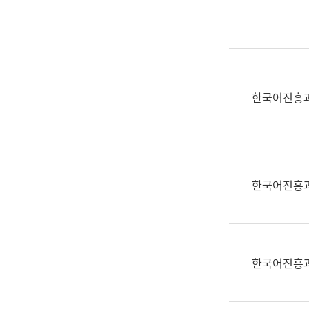
실
어
문
연
구
과
한국어진흥
어
문
연
구
과
한국어진흥
(사
전
팀)
언
어
한국어진흥
정
보
과