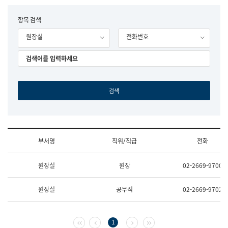
립
국
F
항목 검색
어
o
원
원장실
전화번호
r
조
m
직
도
국
어
원
원
장
기
획
연
수
부서명
직위/직급
전화
부
기
조
획
원장실
원장
02-2669-9700
직
운
및
영
업
과
원장실
공무직
02-2669-9702
무
공
소
공
개
언
(부
어
첫 페이지
이전 페이지
다음 페이지
마지막 페이지
1
서
과