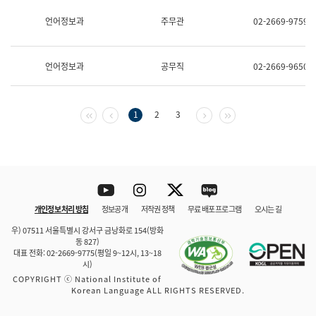
보
과
언어정보과
주무관
02-2669-9759
한
국
어
언어정보과
공무직
02-2669-9650
진
흥
과
수
첫 페이지
이전 페이지
다음 페이지
마지막 페이지
1
2
3
어
점
자
진
흥
과
Youtube
Instagram
Twitter
blog
개인정보 처리 방침
정보공개
저작권 정책
무료 배포 프로그램
오시는 길
바로 가기
문체부와 소속기관
우) 07511 서울특별시 강서구 금낭화로 154(방화
동 827)
대표 전화: 02-2669-9775(평일 9~12시, 13~18
시)
COPYRIGHT ⓒ National Institute of
Korean Language ALL RIGHTS RESERVED.