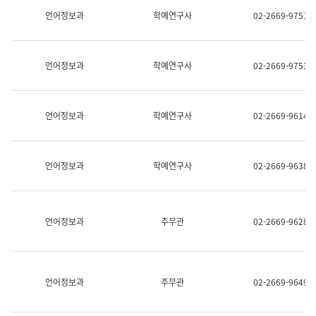
명,
교
언어정보과
학예연구사
02-2669-9751
직
육
위/
연
직
수
급,
과
언어정보과
학예연구사
02-2669-9753
전
어
화,
문
담
연
당
구
언어정보과
학예연구사
02-2669-9614
업
실
무)
어
문
연
언어정보과
학예연구사
02-2669-9638
구
과
어
문
연
언어정보과
주무관
02-2669-9628
구
과
(사
전
팀)
언어정보과
주무관
02-2669-9649
언
어
정