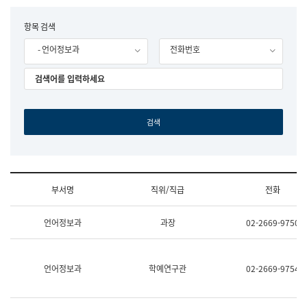
립
국
F
항목 검색
어
o
원
- 언어정보과
전화번호
r
조
m
직
도
국
어
원
원
장
기
획
연
수
부서명
직위/직급
전화
부
기
조
획
언어정보과
과장
02-2669-9750
직
운
및
영
업
과
무
공
언어정보과
학예연구관
02-2669-9754
소
공
개
언
(부
어
서
과