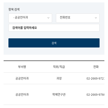
립
국
F
항목 검색
어
o
원
- 공공언어과
전화번호
r
조
m
직
도
국
어
원
원
장
기
획
연
수
부서명
직위/직급
전화
부
기
조
획
공공언어과
과장
02-2669-9721
직
운
및
영
업
과
무
공
공공언어과
학예연구관
02-2669-9766
소
공
개
언
(부
어
서
과