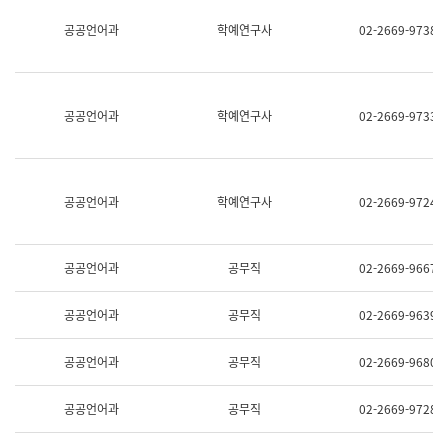
명,
교
공공언어과
학예연구사
02-2669-9738
직
육
위/
연
직
수
급,
과
전
어
공공언어과
학예연구사
02-2669-9733
화,
문
담
연
당
구
업
실
무)
어
공공언어과
학예연구사
02-2669-9724
문
연
구
과
공공언어과
공무직
02-2669-9667
어
문
연
공공언어과
공무직
02-2669-9639
구
과
(사
공공언어과
공무직
02-2669-9680
전
팀)
언
공공언어과
공무직
02-2669-9728
어
정