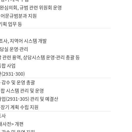
완심의회, 규범 관련 위원회 운영
 어문규범분과 지원
 기획 업무 등
업
 조사, 지역어 시스템 개발
담실 운영·관리
 관련 용역, 상담시스템 운영·관리 총괄 등
통합 사업
2931-300)
 감수 및 운영 총괄
합 시스템 관리 및 운영
업(2931-305) 관리 및 예결산
중장기 계획 수립 지원
조사
대사전> 개편