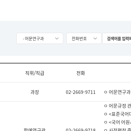
- 어문연구과
전화번호
직위/직급
전화
과장
02-2669-9711
ㅇ 어문연구과
ㅇ 어문규정 
ㅇ <표준국어
ㅇ <국어 어원
학예연구관
02-2669-9718
ㅇ 사전편찬 