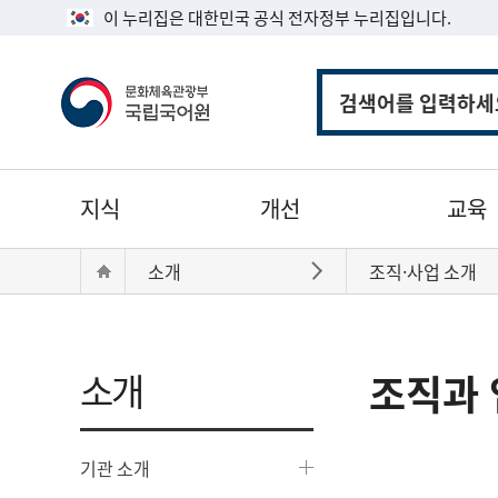
이 누리집은 대한민국 공식 전자정부 누리집입니다.
통
합
검
색
주
지식
개선
교육
메
뉴
현
Home
소개
조직·사업 소개
바로가기
재
위
치:
소개
조직과 
기관 소개