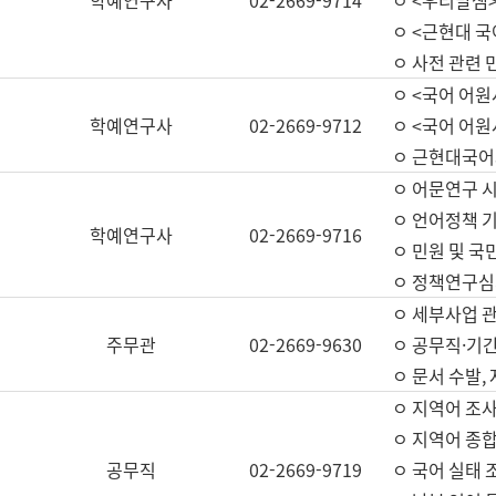
학예연구사
02-2669-9714
ㅇ <우리말샘>
ㅇ <근현대 
ㅇ 사전 관련 
ㅇ <국어 어원
학예연구사
02-2669-9712
ㅇ <국어 어원
ㅇ 근현대국어
ㅇ 어문연구 시
ㅇ 언어정책 기
학예연구사
02-2669-9716
ㅇ 민원 및 국
ㅇ 정책연구심
ㅇ 세부사업 관리
주무관
02-2669-9630
ㅇ 공무직·기간
ㅇ 문서 수발,
ㅇ 지역어 조사
ㅇ 지역어 종합
공무직
02-2669-9719
ㅇ 국어 실태 