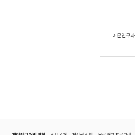
한
국
어
진
흥
어문연구과
과
수
어
점
자
진
흥
과
개인정보 처리 방침
정보공개
저작권 정책
무료 배포 프로그램