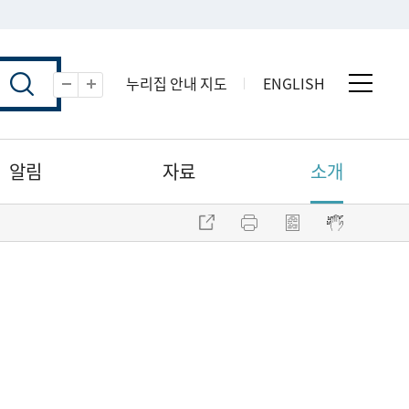
누리집 안내 지도
ENGLISH
전체 
축소
확대
알림
자료
소개
주소 복사
프린트
점자파일 내려받기
점자뷰어 보