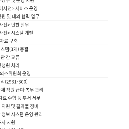
 감수 및 운영 지원
국어사전> 서비스 운영
민원 및 대외 협력 업무
사전> 편찬 실무
사전> 시스템 개발
자료 구축
스템(3개) 총괄
관 간 교류
민청원 처리
의소위원회 운영
(2931-300)
제 직원 급여·복무 관리
 자료 수합 등 부서 서무
 지원 및 결과물 정비
 정보 시스템 운영 관리
조사 지원