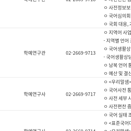
ㅇ 사전정보보
ㅇ 국어심의회
ㅇ 국회 대응,
ㅇ 지역어 사
- 지역별 언어
ㅇ 국어생활상
학예연구관
02-2669-9713
- 국어생활상담
ㅇ 남북 언어 
ㅇ 예산 및 결산(
ㅇ <우리말샘>
ㅇ 국어사전 통
학예연구사
02-2669-9717
ㅇ 사전 세부 사
ㅇ 사전편찬 
ㅇ 국어 실태 
ㅇ <표준국어