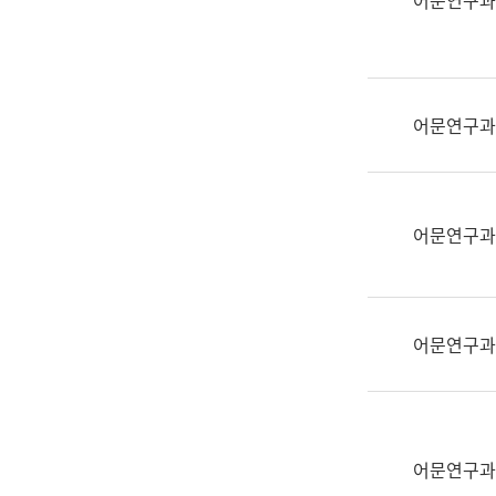
어문연구과
실
어
문
연
구
어문연구과
과
어
문
연
어문연구과
구
과
(사
전
어문연구과
팀)
언
어
정
보
어문연구과
과