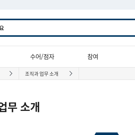
수어/점자
참여
조직과 업무 소개
바로가기
바로가기
업무 소개