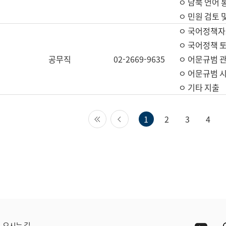
ㅇ 남북 언어 
ㅇ 민원 검토 
ㅇ 국어정책자
ㅇ 국어정책 
공무직
02-2669-9635
ㅇ 어문규범 
ㅇ 어문규범 
ㅇ 기타 지출
첫 페이지
이전 페이지
1
2
3
4
Yout
오시는 길