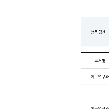
국
립
국
어
원
F
항목 검색
조
o
직
r
도
m
국
어
부서명
원
원
조
장
어문연구과
직
기
및
획
업
연
무
수
소
부
개
기
어문연구과