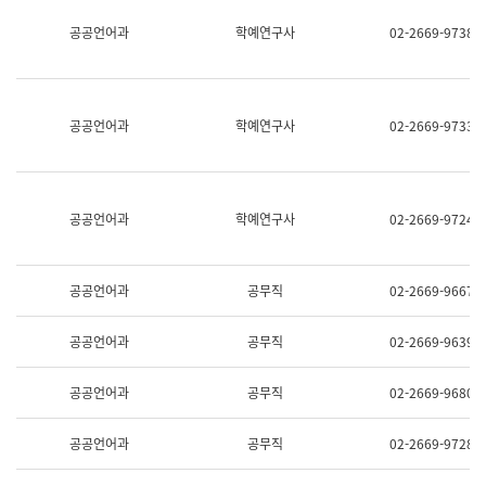
명,
교
공공언어과
학예연구사
02-2669-9738
직
육
위/
연
직
수
급,
과
전
어
공공언어과
학예연구사
02-2669-9733
화,
문
담
연
당
구
업
실
무)
어
공공언어과
학예연구사
02-2669-9724
문
연
구
과
공공언어과
공무직
02-2669-9667
어
문
연
공공언어과
공무직
02-2669-9639
구
과
(사
공공언어과
공무직
02-2669-9680
전
팀)
언
공공언어과
공무직
02-2669-9728
어
정