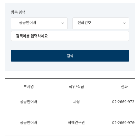
립
국
F
항목 검색
어
o
원
- 공공언어과
전화번호
r
조
m
직
도
국
어
원
원
장
기
획
연
수
부서명
직위/직급
전화
부
기
조
획
공공언어과
과장
02-2669-9721
직
운
및
영
업
과
무
공
공공언어과
학예연구관
02-2669-9766
소
공
개
언
(부
어
서
과